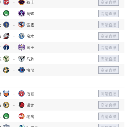
塞
-
骑士
高清直播
人
-
黄蜂
高清直播
士
-
雷霆
高清直播
者
-
魔术
高清直播
才
-
国王
高清直播
鹿
-
马刺
高清直播
士
-
快船
高清直播
斯
-
活塞
高清直播
者
-
猛龙
高清直播
人
-
老鹰
高清直播