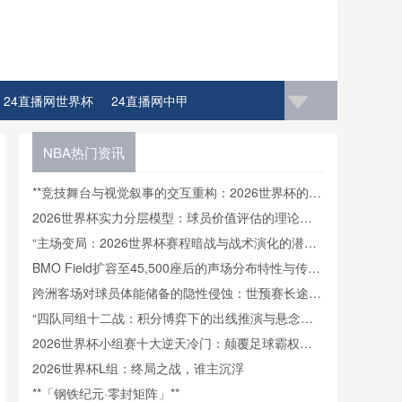
24直播网世界杯
24直播网中甲
NBA热门资讯
**竞技舞台与视觉叙事的交互重构：2026世界杯的场
域新维度**
2026世界杯实力分层模型：球员价值评估的理论迭
代与体系重构
“主场变局：2026世界杯赛程暗战与战术演化的潜在
逻辑”
BMO Field扩容至45,500座后的声场分布特性与传播
路径调控策略
跨洲客场对球员体能储备的隐性侵蚀：世预赛长途飞
行的消耗机制
“四队同组十二战：积分博弈下的出线推演与悬念重
构”
2026世界杯小组赛十大逆天冷门：颠覆足球霸权的
地震级史诗
2026世界杯L组：终局之战，谁主沉浮
**「钢铁纪元·零封矩阵」**