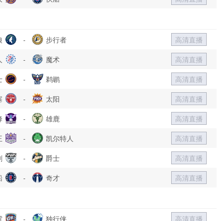
狼
-
步行者
高清直播
人
-
魔术
高清直播
士
-
鹈鹕
高清直播
塞
-
太阳
高清直播
蜂
-
雄鹿
高清直播
王
-
凯尔特人
高清直播
刺
-
爵士
高清直播
船
-
奇才
高清直播
霆
-
独行侠
高清直播