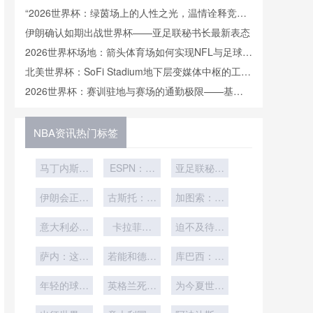
逆转
“2026世界杯：绿茵场上的人性之光，温情诠释竞技
之魂”
伊朗确认如期出战世界杯——亚足联秘书长最新表态
2026世界杯场地：箭头体育场如何实现NFL与足球场
的“闪电切换”
北美世界杯：SoFi Stadium地下层变媒体中枢的工程
与运营可行性全解
2026世界杯：赛训驻地与赛场的通勤极限——基于
30年经验的时效性评估
NBA资讯热门标签
马丁内斯：
ESPN：一
亚足联秘书
我们为C罗
欧洲球迷团
长：据我们
留位置；不
伊朗会正常
体就世界杯
古斯托：世
加图索：这
所知
认为葡萄牙
参加本届世
球票价格向
界杯前战胜
是我执教生
是世界杯夺
意大利必须
界杯
欧盟委员会
巴西很重
卡拉菲奥
涯最重要的
迫不及待想
进世界杯
冠热门
要；还在与
里：踢世界
投诉
踢附加赛
比赛
萨内：这可
法国队友寻
杯是我从小
若能和德国
库巴西：西
能是我最后
赢得它很棒
找默契
的梦想
班牙当然是
一届世界杯
年轻的球队
英格兰死忠
世界杯夺冠
为今夏世界
是种优势
了
球迷将房产
杯观赛之旅
热门