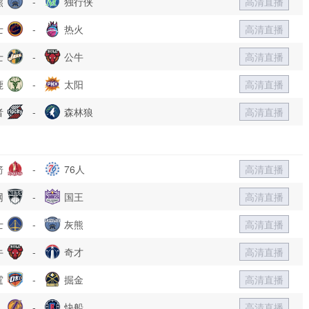
熊
-
独行侠
高清直播
士
-
热火
高清直播
士
-
公牛
高清直播
鹿
-
太阳
高清直播
者
-
森林狼
高清直播
箭
-
76人
高清直播
网
-
国王
高清直播
士
-
灰熊
高清直播
牛
-
奇才
高清直播
霆
-
掘金
高清直播
人
-
快船
高清直播