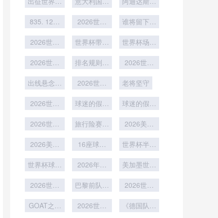
出征世界杯
意大利国家
出售
阿迪达斯为
筹措资金
附加赛之前
队发布全新
德国队设计
835. 12组
2026世界
客场球衣
的世界杯告
谁将留下经
×4队赛制
杯解说员阵
别系列销售
典解说语录
下小组第三
2026世界
世界杯带动
容公布
世界杯场馆
火爆
名的积分阈
杯舒梅切尔
青少年足球
赛后利用方
体系：丹麦
2026世界
值预测：
排名规则引
培训热潮
2026世界
案发布
门将的家庭
杯同分胜负
2026年世
热议
杯小组赛最
出线悬念拉
界杯前瞻
训练传统
关系复杂
2026世界
后一轮生死
老将坚守
满
杯平均年龄
战
2026世界
球迷的假发
最大球队
球迷的假牙
杯
被隔壁抢走
在欢呼时飞
2026世界
旅行险赛事
戴上
2026美加
出
杯世界杯保
取消险受关
墨世界杯主
险产品热销
2026美加
16座球场
注
办城市球迷
世界杯半自
墨世界杯主
草皮品种从
专区开放
动越位技
办城市世界
世界杯球员
百慕大到黑
2026年世
术：判罚精
美加墨世界
杯倒计时牌
交流互动：
麦草的过
界杯为期
杯首次由三
准度提升
体育精神彰
2026世界
渡：北美世
巴黎前队友
39天赛程
国联合主办
2026世界
杯梅西与姆
显
漫长球队体
界杯前瞻
各为其主
足球盛宴横
杯梅西若捧
GOAT之争
巴佩重逢
2026世界
能考验大
跨北美大陆
杯将成历史
《德国队世
再无悬念
杯：场馆建
界杯新招：
第一人