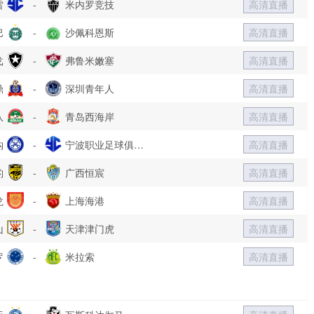
雷
-
米内罗竞技
高清直播
巴
-
沙佩科恩斯
高清直播
戈
-
弗鲁米嫩塞
高清直播
鼎
-
深圳青年人
高清直播
队
-
青岛西海岸
高清直播
钩
-
宁波职业足球俱乐
高清直播
豹
-
部
广西恒宸
高清直播
龙
-
上海海港
高清直播
山
-
天津津门虎
高清直播
罗
-
米拉索
高清直播