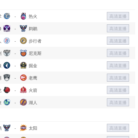
术
-
热火
高清直播
蜂
-
鹈鹕
高清直播
人
-
步行者
高清直播
刺
-
尼克斯
高清直播
狼
-
掘金
高清直播
网
-
老鹰
高清直播
龙
-
火箭
高清直播
侠
-
湖人
高清直播
鹕
-
太阳
高清直播