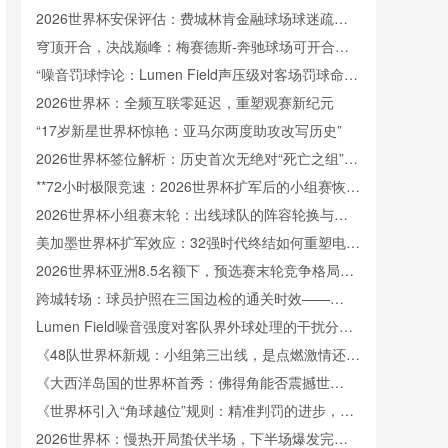
2026世界杯安保评估：费城林肯金融球场球迷疏散
通道宽度安全合规分析
穹顶开合，决战巅峰：梅赛德斯-奔驰球场可开合屋
顶的世界杯实战解读
“噪音罚球悖论：Lumen Field声压级对客场罚球命中
率的实证测度”
2026世界杯：全频互联零延迟，重塑观赛新纪元
“17岁新星世界杯惊艳：亚马尔两度助攻改写历史”
2026世界杯签位解析：历史首次无绝对“死亡之组”，
均衡格局刷新纪录
**72小时极限竞速：2026世界杯扩军后的小组赛恢复
周期暗战**
2026世界杯小组赛末轮：出线球队的阵容轮换与竞
技公平性权衡
美加墨世界杯扩军效应：32强时代终结如何重塑电视
广告排期逻辑
2026世界杯亚洲8.5名额下，预选赛末轮竞争格局的
深层重塑
跨城转场：球员护照在三国边检的通关时效——
2026世界杯前瞻
Lumen Field噪音强度对客队界外球处理的干扰分
析：美加墨世界杯备战视角
《48队世界杯新规：小组第三出线，是点燃激情还是
催生功利？》
《大西洋岛国的世界杯首秀：佛得角能否震撼世
界？》
《世界杯引入“角球越位”规则：精准判罚的进步，还
是比赛节奏的累赘？》
2026世界杯：慢热开局蛰伏半场，下半场爆发完成