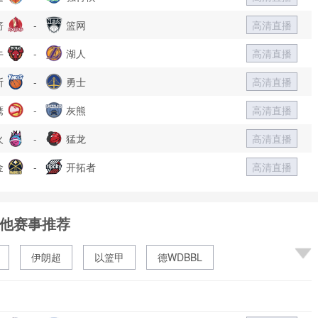
箭
-
篮网
高清直播
牛
-
湖人
高清直播
斯
-
勇士
高清直播
鹰
-
灰熊
高清直播
火
-
猛龙
高清直播
金
-
开拓者
高清直播
他赛事推荐
伊朗超
以篮甲
德WDBBL