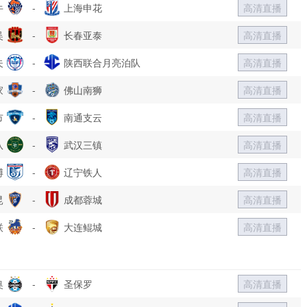
牛
-
上海申花
高清直播
吴
-
长春亚泰
高清直播
夫
-
陕西联合月亮泊队
高清直播
家
-
佛山南狮
高清直播
市
-
南通支云
高清直播
队
-
武汉三镇
高清直播
博
-
辽宁铁人
高清直播
昆
-
成都蓉城
高清直播
联
-
大连鲲城
高清直播
奥
-
圣保罗
高清直播