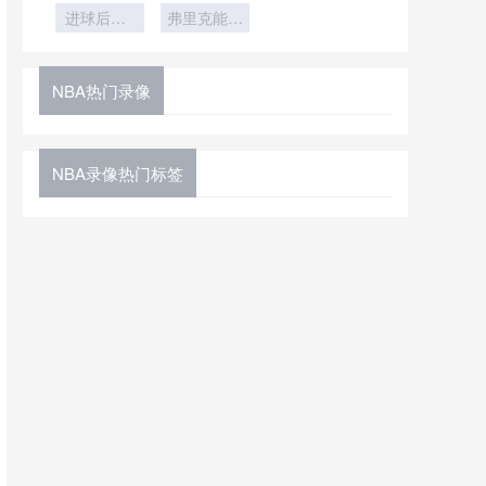
进球后加3
设中的环保
弗里克能否
高位逼抢
杯
复制拜仁成
技术应用
+快速反击
功？》
NBA热门录像
NBA录像热门标签