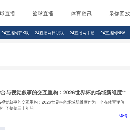
球直播
篮球直播
体育资讯
录像回放
24直播网韩K联
24直播网日职联
24直播网中超
24直播网NBA
24直播网中超
24直播网NBA
24直播网世界杯
24直播网中甲
舞台与视觉叙事的交互重构：2026世界杯的场域新维度**
与视觉叙事的交互重构：2026世界杯的场域新维度作为一个在体育评估
滚打了整整三十年的
...详情