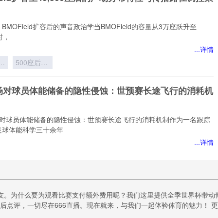
术
在
BMOField扩容后的声音政治学当BMOField的容量从3万座跃升至
座时，
...详情
d
500座后的
声场分布特
性与传播路
场对球员体能储备的隐性侵蚀：世预赛长途飞行的消耗机
径调控策略
场对球员体能储备的隐性侵蚀：世预赛长途飞行的消耗机制作为一名跟踪
足球体能科学三十余年
...详情
对
储
侵
同组十二战：积分博弈下的出线推演与悬念重构”
赛
战友。为什么要为观看比赛支付额外费用呢？我们这里提供全季世界杯带动
的
十二战：积分博弈下的出线推演与悬念重构作为一名深耕体育评估领域三
评，一切尽在666直播。现在就来，与我们一起体验体育的魅力！ 更新时间
观察者，我见过太多小