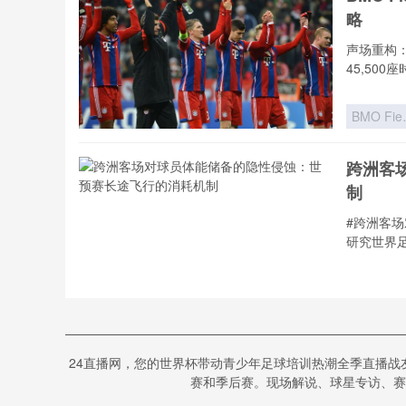
暗战与战
略
演化的潜
逻辑”
声场重构：
45,500
BMO Fiel
扩容至45
跨洲客
制
#跨洲客
研究世界
跨洲客场
球员体能
备的隐性
“四队
蚀：世预
24直播网，您的世界杯带动青少年足球培训热潮全季直播
长途飞行
四队同组
赛和季后赛。现场解说、球星专访、赛后点
消耗机制
十年的老