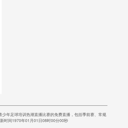
青少年足球培训热潮直播比赛的免费直播，包括季前赛、常规
1970年01月01日08时00分00秒