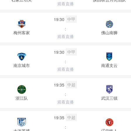
观看直播
中甲
19:30
:
梅州客家
佛山南狮
观看直播
中甲
19:30
:
南京城市
南通支云
观看直播
中超
19:35
:
浙江队
武汉三镇
观看直播
中超
19:35
:
大连英博
辽宁铁人