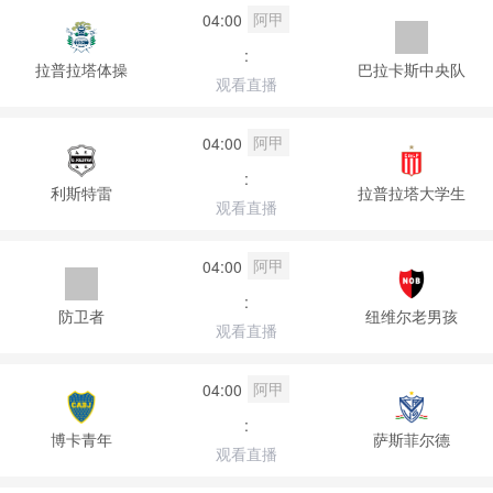
阿甲
04:00
:
拉普拉塔体操
巴拉卡斯中央队
观看直播
阿甲
04:00
:
利斯特雷
拉普拉塔大学生
观看直播
阿甲
04:00
:
防卫者
纽维尔老男孩
观看直播
阿甲
04:00
:
博卡青年
萨斯菲尔德
观看直播