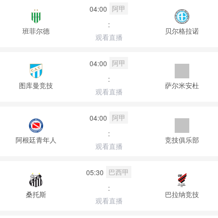
阿甲
04:00
:
班菲尔德
贝尔格拉诺
观看直播
阿甲
04:00
:
图库曼竞技
萨尔米安杜
观看直播
阿甲
04:00
:
阿根廷青年人
竞技俱乐部
观看直播
巴西甲
05:30
:
桑托斯
巴拉纳竞技
观看直播