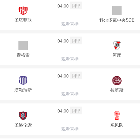
阿甲
04:00
:
圣塔菲联
科尔多瓦中央SDE
观看直播
阿甲
04:00
:
泰格雷
河床
观看直播
阿甲
04:00
:
塔勒瑞斯
拉努斯
观看直播
阿甲
04:00
:
圣洛伦索
飓风队
观看直播