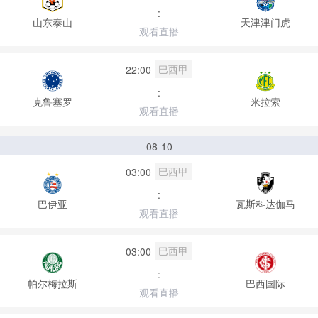
:
山东泰山
天津津门虎
观看直播
巴西甲
22:00
:
克鲁塞罗
米拉索
观看直播
08-10
巴西甲
03:00
:
巴伊亚
瓦斯科达伽马
观看直播
巴西甲
03:00
:
帕尔梅拉斯
巴西国际
观看直播