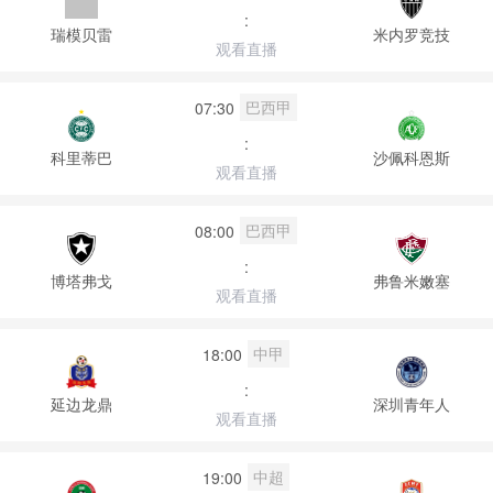
:
瑞模贝雷
米内罗竞技
观看直播
巴西甲
07:30
:
科里蒂巴
沙佩科恩斯
观看直播
巴西甲
08:00
:
博塔弗戈
弗鲁米嫩塞
观看直播
中甲
18:00
:
延边龙鼎
深圳青年人
观看直播
中超
19:00