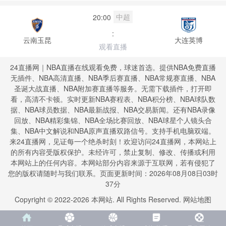
中超
20:00
:
云南玉昆
大连英博
观看直播
24直播网｜NBA直播在线观看免费，球迷首选。提供NBA免费直播
无插件、NBA高清直播、NBA季后赛直播、NBA常规赛直播、NBA
圣诞大战直播、NBA附加赛直播等服务。无需下载插件，打开即
看，高清不卡顿。实时更新NBA赛程表、NBA积分榜、NBA球队数
据、NBA球员数据、NBA最新战报、NBA交易新闻。还有NBA录像
回放、NBA精彩集锦、NBA全场比赛回放、NBA球星个人镜头合
集、NBA中文解说和NBA原声直播双路信号。支持手机电脑双端。
来24直播网，见证每一个绝杀时刻！欢迎访问24直播网，本网站上
的所有内容受版权保护。未经许可，禁止复制、修改、传播或利用
本网站上的任何内容。本网站部分内容来源于互联网，若有侵犯了
您的版权请随时与我们联系。页面更新时间：2026年08月08日03时
37分
Copyright © 2022-
2026
本网站. All Rights Reserved.
网站地图