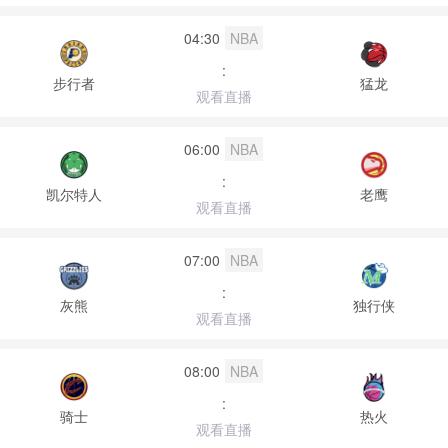
04:30
NBA
:
步行者
猛龙
观看直播
06:00
NBA
:
凯尔特人
老鹰
观看直播
07:00
NBA
:
灰熊
独行侠
观看直播
08:00
NBA
:
骑士
热火
观看直播