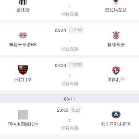
:
桑托斯
巴拉纳竞技
观看直播
巴西甲
05:30
:
布拉干蒂诺RB
科林蒂安
观看直播
巴西甲
06:30
:
弗拉门戈
维多利亚
观看直播
08-11
欧冠
23:00
:
阿拉木图凯拉特
索非亚列夫斯基
观看直播