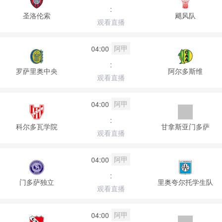
:
圣洛伦索
飓风队
观看直播
阿甲
04:00
:
罗萨里奥中央
阿尔多斯维
观看直播
阿甲
04:00
:
科尔多瓦学院
甘拿斯亚门多萨
观看直播
阿甲
04:00
:
门多萨独立
里奥夸尔托学生队
观看直播
阿甲
04:00