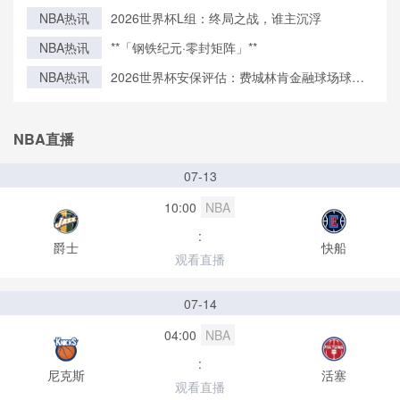
权的地震级史诗
NBA热讯
2026世界杯L组：终局之战，谁主沉浮
NBA热讯
**「钢铁纪元·零封矩阵」**
NBA热讯
2026世界杯安保评估：费城林肯金融球场球迷
疏散通道宽度安全合规分析
NBA直播
07-13
10:00
NBA
:
爵士
快船
观看直播
07-14
04:00
NBA
:
尼克斯
活塞
观看直播