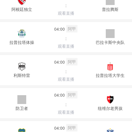
:
阿根廷独立
普拉腾斯
观看直播
阿甲
04:00
:
拉普拉塔体操
巴拉卡斯中央队
观看直播
阿甲
04:00
:
利斯特雷
拉普拉塔大学生
观看直播
阿甲
04:00
:
防卫者
纽维尔老男孩
观看直播
阿甲
04:00