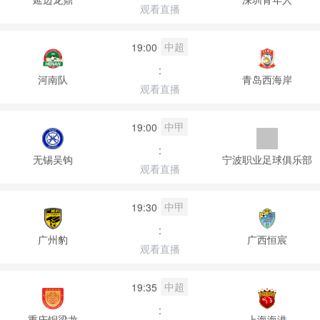
观看直播
中超
19:00
:
河南队
青岛西海岸
观看直播
中甲
19:00
:
无锡吴钩
宁波职业足球俱乐部
观看直播
中甲
19:30
:
广州豹
广西恒宸
观看直播
中超
19:35
:
重庆铜梁龙
上海海港