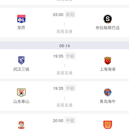
欧冠
03:00
:
里昂
布拉格斯巴达
观看直播
08-14
中超
19:35
:
武汉三镇
上海海港
观看直播
中超
19:35
:
山东泰山
青岛海牛
观看直播
中超
20:00