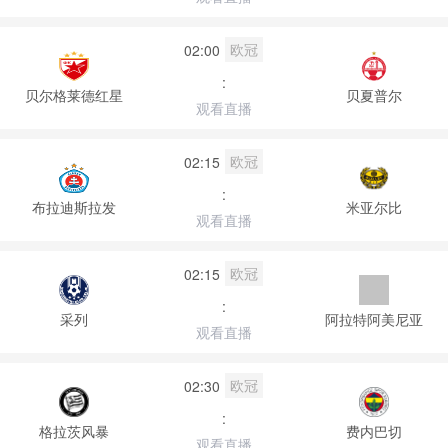
欧冠
02:00
:
贝尔格莱德红星
贝夏普尔
观看直播
欧冠
02:15
:
布拉迪斯拉发
米亚尔比
观看直播
欧冠
02:15
:
采列
阿拉特阿美尼亚
观看直播
欧冠
02:30
:
格拉茨风暴
费内巴切
观看直播