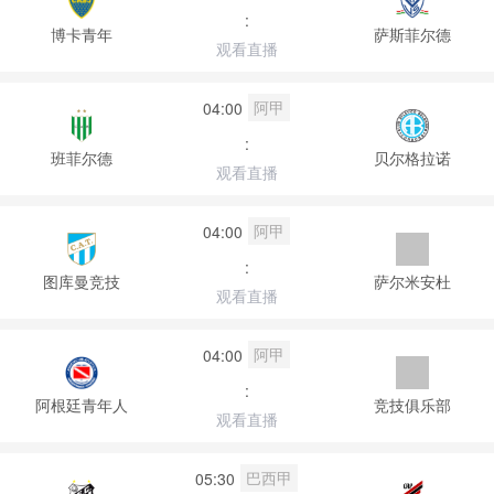
:
博卡青年
萨斯菲尔德
观看直播
阿甲
04:00
:
班菲尔德
贝尔格拉诺
观看直播
阿甲
04:00
:
图库曼竞技
萨尔米安杜
观看直播
阿甲
04:00
:
阿根廷青年人
竞技俱乐部
观看直播
巴西甲
05:30