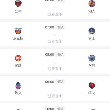
:
公牛
湖人
观看直播
07:00
NBA
:
尼克斯
勇士
观看直播
08:00
NBA
:
老鹰
灰熊
观看直播
09:00
NBA
:
热火
猛龙
观看直播
10:00
NBA