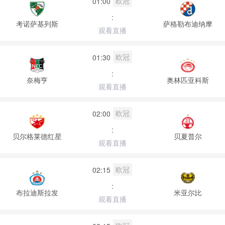
欧冠
01:00
:
考诺萨基列斯
萨格勒布迪纳摩
观看直播
欧冠
01:30
:
奈梅亨
奥林匹亚科斯
观看直播
欧冠
02:00
:
贝尔格莱德红星
贝夏普尔
观看直播
欧冠
02:15
:
布拉迪斯拉发
米亚尔比
观看直播