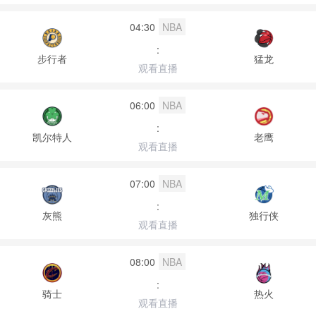
04:30
NBA
:
步行者
猛龙
观看直播
06:00
NBA
:
凯尔特人
老鹰
观看直播
07:00
NBA
:
灰熊
独行侠
观看直播
08:00
NBA
:
骑士
热火
观看直播