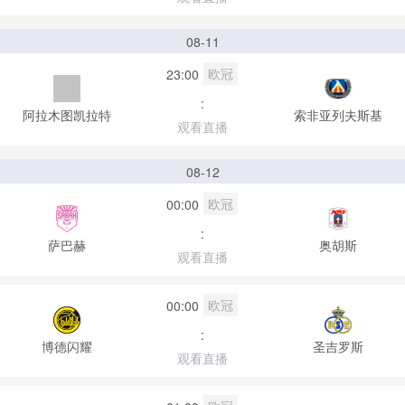
08-11
欧冠
23:00
:
阿拉木图凯拉特
索非亚列夫斯基
观看直播
08-12
欧冠
00:00
:
萨巴赫
奥胡斯
观看直播
欧冠
00:00
:
博德闪耀
圣吉罗斯
观看直播