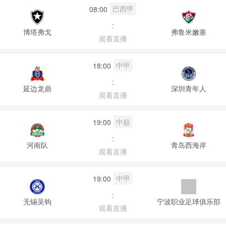
巴西甲
08:00
:
博塔弗戈
弗鲁米嫩塞
观看直播
中甲
18:00
:
延边龙鼎
深圳青年人
观看直播
中超
19:00
:
河南队
青岛西海岸
观看直播
中甲
19:00
:
无锡吴钩
宁波职业足球俱乐部
观看直播