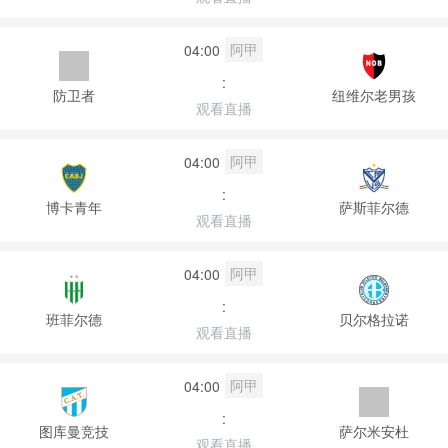
阿甲
04:00
:
防卫者
纽维尔老男孩
观看直播
阿甲
04:00
:
博卡青年
萨斯菲尔德
观看直播
阿甲
04:00
:
班菲尔德
贝尔格拉诺
观看直播
阿甲
04:00
:
图库曼竞技
萨尔米安杜
观看直播