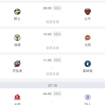
09:00
NBA
:
爵士
公牛
观看直播
10:00
NBA
:
雄鹿
太阳
观看直播
11:00
NBA
:
开拓者
森林狼
观看直播
07-15
04:00
NBA
:
火箭
76人