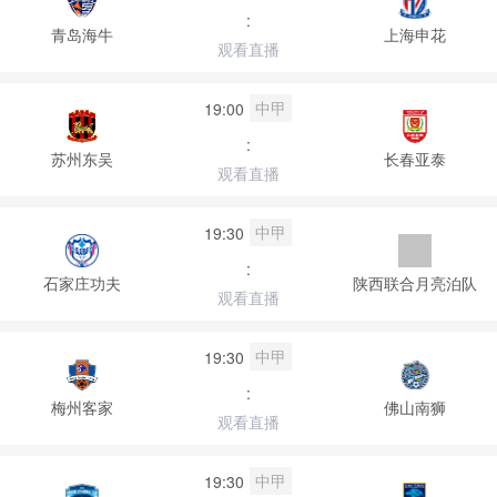
:
青岛海牛
上海申花
观看直播
中甲
19:00
:
苏州东吴
长春亚泰
观看直播
中甲
19:30
:
石家庄功夫
陕西联合月亮泊队
观看直播
中甲
19:30
:
梅州客家
佛山南狮
观看直播
中甲
19:30