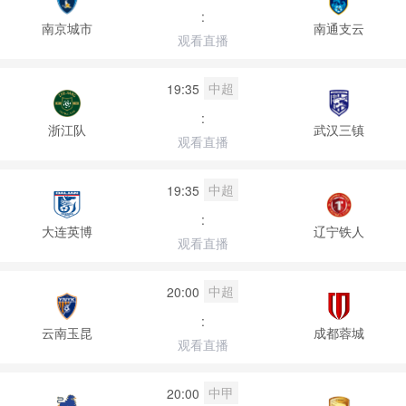
:
南京城市
南通支云
观看直播
中超
19:35
:
浙江队
武汉三镇
观看直播
中超
19:35
:
大连英博
辽宁铁人
观看直播
中超
20:00
:
云南玉昆
成都蓉城
观看直播
中甲
20:00