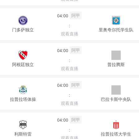
阿甲
04:00
:
门多萨独立
里奥夸尔托学生队
观看直播
阿甲
04:00
:
阿根廷独立
普拉腾斯
观看直播
阿甲
04:00
:
拉普拉塔体操
巴拉卡斯中央队
观看直播
阿甲
04:00
:
利斯特雷
拉普拉塔大学生
观看直播