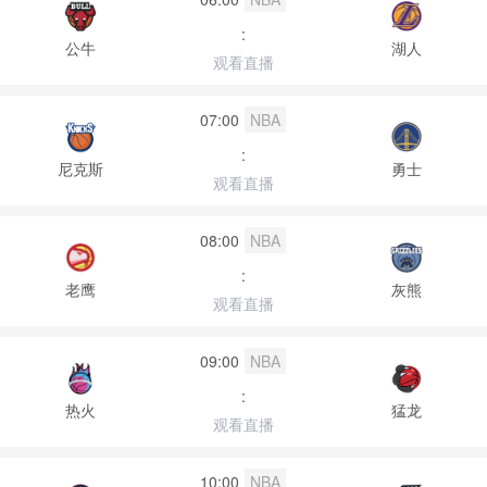
:
公牛
湖人
观看直播
07:00
NBA
:
尼克斯
勇士
观看直播
08:00
NBA
:
老鹰
灰熊
观看直播
09:00
NBA
:
热火
猛龙
观看直播
10:00
NBA