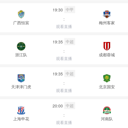
中甲
19:30
:
广西恒宸
梅州客家
观看直播
中超
19:35
:
浙江队
成都蓉城
观看直播
中超
19:35
:
天津津门虎
北京国安
观看直播
中超
20:00
:
上海申花
河南队
观看直播