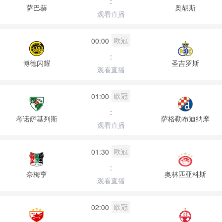
:
萨巴赫
奥胡斯
观看直播
欧冠
00:00
:
博德闪耀
圣吉罗斯
观看直播
欧冠
01:00
:
考诺萨基列斯
萨格勒布迪纳摩
观看直播
欧冠
01:30
:
奈梅亨
奥林匹亚科斯
观看直播
欧冠
02:00