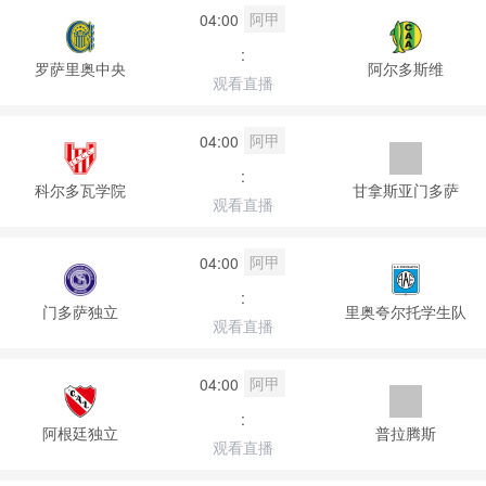
阿甲
04:00
:
罗萨里奥中央
阿尔多斯维
观看直播
阿甲
04:00
:
科尔多瓦学院
甘拿斯亚门多萨
观看直播
阿甲
04:00
:
门多萨独立
里奥夸尔托学生队
观看直播
阿甲
04:00
:
阿根廷独立
普拉腾斯
观看直播