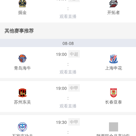
:
掘金
开拓者
观看直播
其他赛事推荐
08-08
中超
19:00
:
青岛海牛
上海申花
观看直播
中甲
19:00
:
苏州东吴
长春亚泰
观看直播
中甲
19:30
:
石家庄功夫
陕西联合月亮泊队