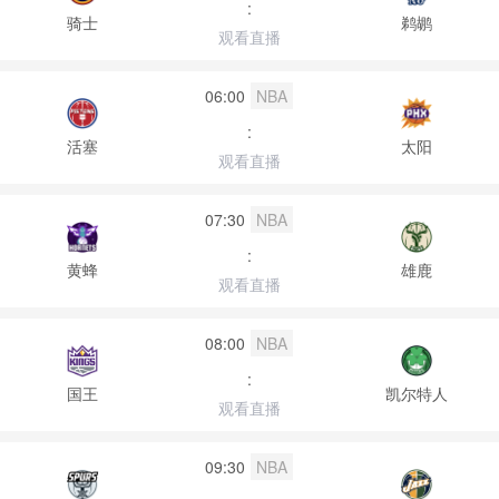
:
骑士
鹈鹕
观看直播
06:00
NBA
:
活塞
太阳
观看直播
07:30
NBA
:
黄蜂
雄鹿
观看直播
08:00
NBA
:
国王
凯尔特人
观看直播
09:30
NBA