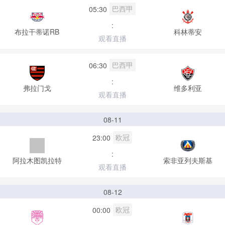
巴西甲
05:30
:
布拉干蒂诺RB
科林蒂安
观看直播
巴西甲
06:30
:
弗拉门戈
维多利亚
观看直播
08-11
欧冠
23:00
:
阿拉木图凯拉特
索非亚列夫斯基
观看直播
08-12
欧冠
00:00