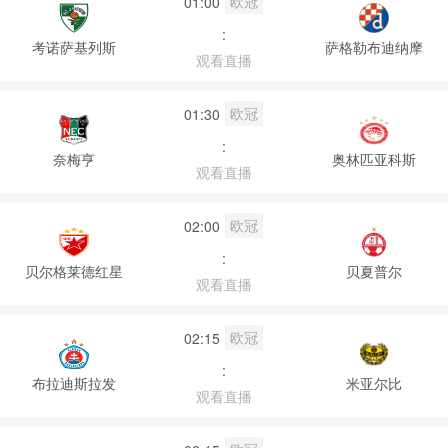
欧冠
01:00
:
考诺萨基列斯
萨格勒布迪纳摩
观看直播
欧冠
01:30
:
奈梅亨
奥林匹亚科斯
观看直播
欧冠
02:00
:
贝尔格莱德红星
贝夏普尔
观看直播
欧冠
02:15
:
布拉迪斯拉发
米亚尔比
观看直播