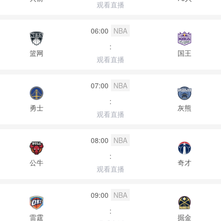
观看直播
06:00
NBA
:
篮网
国王
观看直播
07:00
NBA
:
勇士
灰熊
观看直播
08:00
NBA
:
公牛
奇才
观看直播
09:00
NBA
:
雷霆
掘金