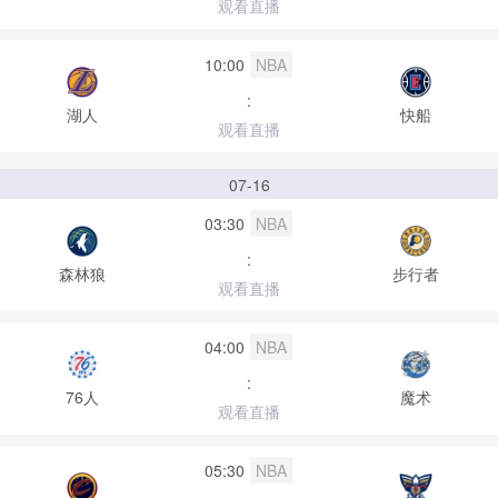
观看直播
10:00
NBA
:
湖人
快船
观看直播
07-16
03:30
NBA
:
森林狼
步行者
观看直播
04:00
NBA
:
76人
魔术
观看直播
05:30
NBA