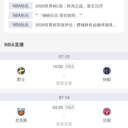
权的地震级史诗
NBA热讯
2026世界杯L组：终局之战，谁主沉浮
NBA热讯
**「钢铁纪元·零封矩阵」**
NBA热讯
2026世界杯安保评估：费城林肯金融球场球迷
疏散通道宽度安全合规分析
NBA直播
07-13
10:00
NBA
:
爵士
快船
观看直播
07-14
04:00
NBA
:
尼克斯
活塞
观看直播