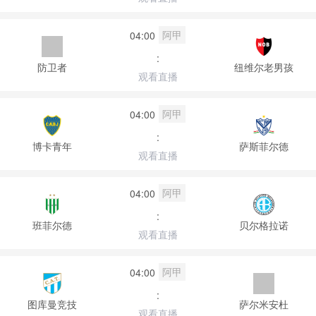
阿甲
04:00
:
防卫者
纽维尔老男孩
观看直播
阿甲
04:00
:
博卡青年
萨斯菲尔德
观看直播
阿甲
04:00
:
班菲尔德
贝尔格拉诺
观看直播
阿甲
04:00
:
图库曼竞技
萨尔米安杜
观看直播