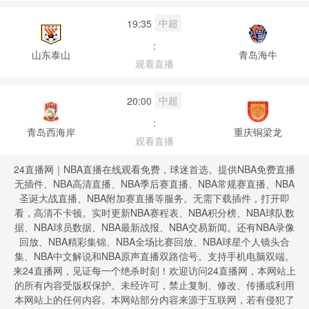
中超
19:35
:
山东泰山
青岛海牛
观看直播
中超
20:00
:
青岛西海岸
重庆铜梁龙
观看直播
24直播网｜NBA直播在线观看免费，球迷首选。提供NBA免费直播
无插件、NBA高清直播、NBA季后赛直播、NBA常规赛直播、NBA
圣诞大战直播、NBA附加赛直播等服务。无需下载插件，打开即
看，高清不卡顿。实时更新NBA赛程表、NBA积分榜、NBA球队数
据、NBA球员数据、NBA最新战报、NBA交易新闻。还有NBA录像
回放、NBA精彩集锦、NBA全场比赛回放、NBA球星个人镜头合
集、NBA中文解说和NBA原声直播双路信号。支持手机电脑双端。
来24直播网，见证每一个绝杀时刻！欢迎访问24直播网，本网站上
的所有内容受版权保护。未经许可，禁止复制、修改、传播或利用
本网站上的任何内容。本网站部分内容来源于互联网，若有侵犯了