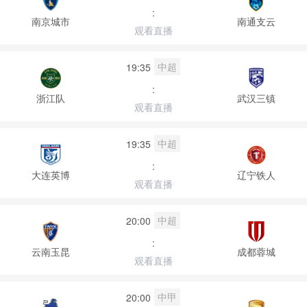
:
南京城市
南通支云
观看直播
中超
19:35
:
浙江队
武汉三镇
观看直播
中超
19:35
:
大连英博
辽宁铁人
观看直播
中超
20:00
:
云南玉昆
成都蓉城
观看直播
中甲
20:00