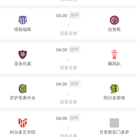
阿甲
04:00
:
塔勒瑞斯
拉努斯
观看直播
阿甲
04:00
:
圣洛伦索
飓风队
观看直播
阿甲
04:00
:
罗萨里奥中央
阿尔多斯维
观看直播
阿甲
04:00
:
科尔多瓦学院
甘拿斯亚门多萨
观看直播