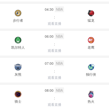
04:30
NBA
:
步行者
猛龙
观看直播
06:00
NBA
:
凯尔特人
老鹰
观看直播
07:00
NBA
:
灰熊
独行侠
观看直播
08:00
NBA
:
骑士
热火
观看直播