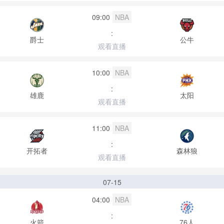
09:00
NBA
:
爵士
公牛
观看直播
10:00
NBA
:
雄鹿
太阳
观看直播
11:00
NBA
:
开拓者
森林狼
观看直播
07-15
04:00
NBA
:
火箭
76人