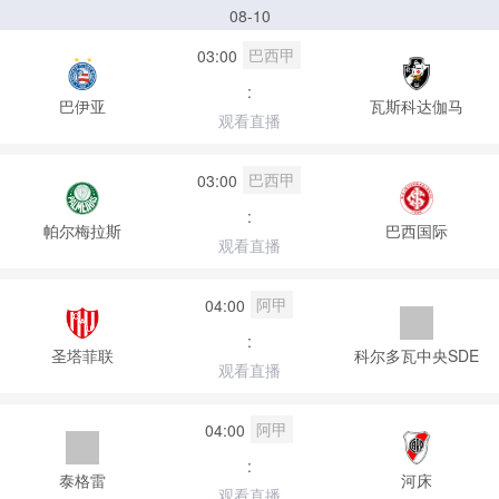
08-10
巴西甲
03:00
:
巴伊亚
瓦斯科达伽马
观看直播
巴西甲
03:00
:
帕尔梅拉斯
巴西国际
观看直播
阿甲
04:00
:
圣塔菲联
科尔多瓦中央SDE
观看直播
阿甲
04:00
:
泰格雷
河床
观看直播