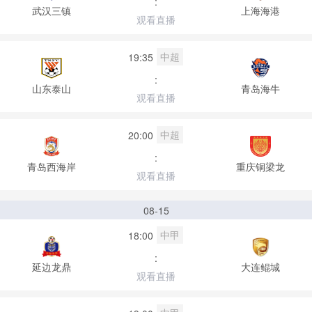
:
武汉三镇
上海海港
观看直播
中超
19:35
:
山东泰山
青岛海牛
观看直播
中超
20:00
:
青岛西海岸
重庆铜梁龙
观看直播
08-15
中甲
18:00
:
延边龙鼎
大连鲲城
观看直播