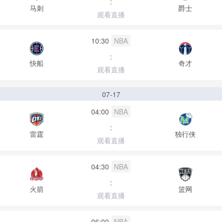
:
马刺
爵士
观看直播
10:30
NBA
:
快船
奇才
观看直播
07-17
04:00
NBA
:
雷霆
独行侠
观看直播
04:30
NBA
:
火箭
篮网
观看直播
06:00
NBA