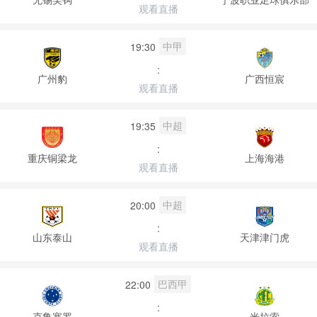
观看直播
中甲
19:30
:
广州豹
广西恒宸
观看直播
中超
19:35
:
重庆铜梁龙
上海海港
观看直播
中超
20:00
:
山东泰山
天津津门虎
观看直播
巴西甲
22:00
:
克鲁塞罗
米拉索