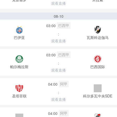
观看直播
08-10
巴西甲
03:00
:
巴伊亚
瓦斯科达伽马
观看直播
巴西甲
03:00
:
帕尔梅拉斯
巴西国际
观看直播
阿甲
04:00
:
圣塔菲联
科尔多瓦中央SDE
观看直播
阿甲
04:00