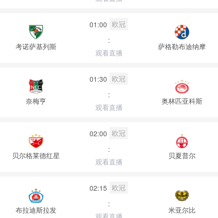
欧冠
01:00
:
考诺萨基列斯
萨格勒布迪纳摩
观看直播
欧冠
01:30
:
奈梅亨
奥林匹亚科斯
观看直播
欧冠
02:00
:
贝尔格莱德红星
贝夏普尔
观看直播
欧冠
02:15
:
布拉迪斯拉发
米亚尔比
观看直播