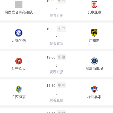
中甲
19:00
:
陕西联合月亮泊队
长春亚泰
观看直播
中甲
19:00
:
无锡吴钩
广州豹
观看直播
中超
19:00
:
辽宁铁人
深圳新鹏城
观看直播
中甲
19:30
:
广西恒宸
梅州客家
观看直播