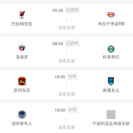
巴西甲
05:30
:
巴拉纳竞技
布拉干蒂诺RB
观看直播
巴西甲
08:00
:
圣保罗
科里蒂巴
观看直播
中甲
19:00
:
苏州东吴
南通支云
观看直播
中甲
19:00
:
深圳青年人
宁波职业足球俱乐部
观看直播