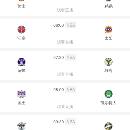
:
骑士
鹈鹕
观看直播
06:00
NBA
:
活塞
太阳
观看直播
07:30
NBA
:
黄蜂
雄鹿
观看直播
08:00
NBA
:
国王
凯尔特人
观看直播
09:30
NBA