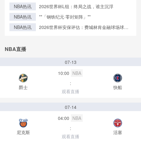
权的地震级史诗
NBA热讯
2026世界杯L组：终局之战，谁主沉浮
NBA热讯
**「钢铁纪元·零封矩阵」**
NBA热讯
2026世界杯安保评估：费城林肯金融球场球迷
疏散通道宽度安全合规分析
NBA直播
07-13
10:00
NBA
:
爵士
快船
观看直播
07-14
04:00
NBA
:
尼克斯
活塞
观看直播