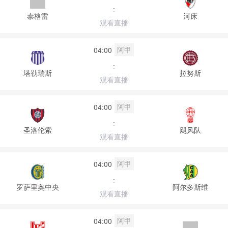
:
泰格雷
河床
观看直播
阿甲
04:00
:
塔勒瑞斯
拉努斯
观看直播
阿甲
04:00
:
圣洛伦索
飓风队
观看直播
阿甲
04:00
:
罗萨里奥中央
阿尔多斯维
观看直播
阿甲
04:00