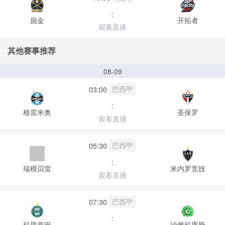
:
掘金
开拓者
观看直播
其他赛事推荐
08-09
巴西甲
03:00
:
格雷米奥
圣保罗
观看直播
巴西甲
05:30
:
瑞模贝雷
米内罗竞技
观看直播
巴西甲
07:30
:
科里蒂巴
沙佩科恩斯