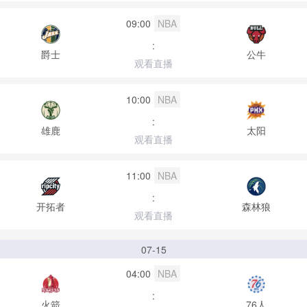
09:00
NBA
:
爵士
公牛
观看直播
10:00
NBA
:
雄鹿
太阳
观看直播
11:00
NBA
:
开拓者
森林狼
观看直播
07-15
04:00
NBA
:
火箭
76人