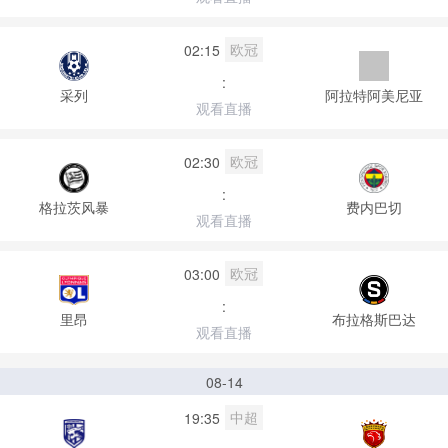
欧冠
02:15
:
采列
阿拉特阿美尼亚
观看直播
欧冠
02:30
:
格拉茨风暴
费内巴切
观看直播
欧冠
03:00
:
里昂
布拉格斯巴达
观看直播
08-14
中超
19:35