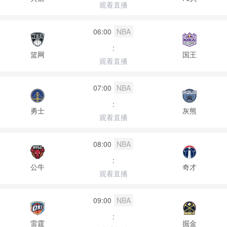
观看直播
06:00
NBA
:
篮网
国王
观看直播
07:00
NBA
:
勇士
灰熊
观看直播
08:00
NBA
:
公牛
奇才
观看直播
09:00
NBA
:
雷霆
掘金