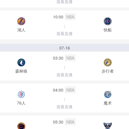
观看直播
10:00
NBA
:
湖人
快船
观看直播
07-16
03:30
NBA
:
森林狼
步行者
观看直播
04:00
NBA
:
76人
魔术
观看直播
05:30
NBA