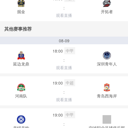
:
掘金
开拓者
观看直播
其他赛事推荐
08-09
中甲
18:00
:
延边龙鼎
深圳青年人
观看直播
中超
19:00
:
河南队
青岛西海岸
观看直播
中甲
19:00
:
无锡吴钩
宁波职业足球俱乐部