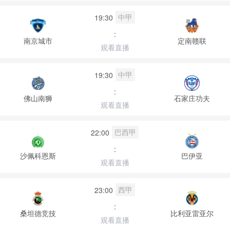
中甲
19:30
:
南京城市
定南赣联
观看直播
中甲
19:30
:
佛山南狮
石家庄功夫
观看直播
巴西甲
22:00
:
沙佩科恩斯
巴伊亚
观看直播
西甲
23:00
:
桑坦德竞技
比利亚雷亚尔
观看直播