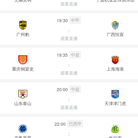
观看直播
中甲
19:30
:
广州豹
广西恒宸
观看直播
中超
19:35
:
重庆铜梁龙
上海海港
观看直播
中超
20:00
:
山东泰山
天津津门虎
观看直播
巴西甲
22:00
:
克鲁塞罗
米拉索