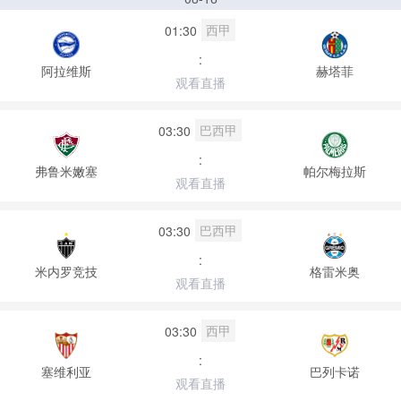
西甲
01:30
:
阿拉维斯
赫塔菲
观看直播
巴西甲
03:30
:
弗鲁米嫩塞
帕尔梅拉斯
观看直播
巴西甲
03:30
:
米内罗竞技
格雷米奥
观看直播
西甲
03:30
:
塞维利亚
巴列卡诺
观看直播