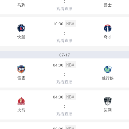
:
马刺
爵士
观看直播
10:30
NBA
:
快船
奇才
观看直播
07-17
04:00
NBA
:
雷霆
独行侠
观看直播
04:30
NBA
:
火箭
篮网
观看直播
06:00
NBA