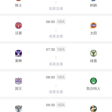
:
骑士
鹈鹕
观看直播
06:00
NBA
:
活塞
太阳
观看直播
07:30
NBA
:
黄蜂
雄鹿
观看直播
08:00
NBA
:
国王
凯尔特人
观看直播
09:30
NBA