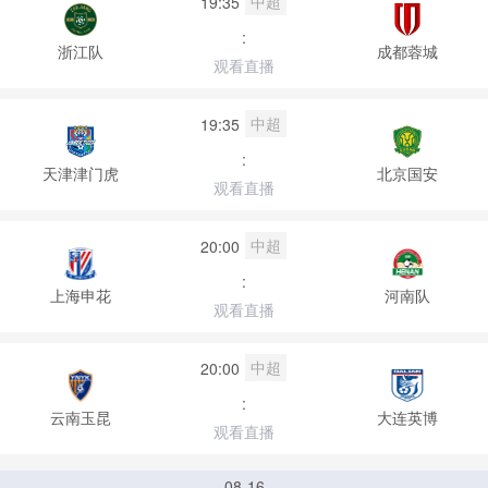
中超
19:35
:
浙江队
成都蓉城
观看直播
中超
19:35
:
天津津门虎
北京国安
观看直播
中超
20:00
:
上海申花
河南队
观看直播
中超
20:00
:
云南玉昆
大连英博
观看直播
08-16