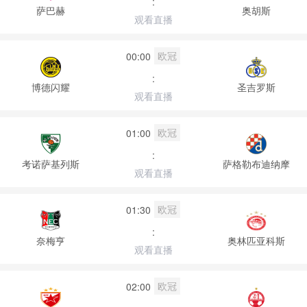
:
萨巴赫
奥胡斯
观看直播
欧冠
00:00
:
博德闪耀
圣吉罗斯
观看直播
欧冠
01:00
:
考诺萨基列斯
萨格勒布迪纳摩
观看直播
欧冠
01:30
:
奈梅亨
奥林匹亚科斯
观看直播
欧冠
02:00