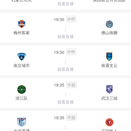
观看直播
中甲
19:30
:
梅州客家
佛山南狮
观看直播
中甲
19:30
:
南京城市
南通支云
观看直播
中超
19:35
:
浙江队
武汉三镇
观看直播
中超
19:35
:
大连英博
辽宁铁人