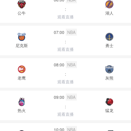
:
公牛
湖人
观看直播
07:00
NBA
:
尼克斯
勇士
观看直播
08:00
NBA
:
老鹰
灰熊
观看直播
09:00
NBA
:
热火
猛龙
观看直播
10:00
NBA