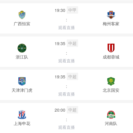
中甲
19:30
:
广西恒宸
梅州客家
观看直播
中超
19:35
:
浙江队
成都蓉城
观看直播
中超
19:35
:
天津津门虎
北京国安
观看直播
中超
20:00
:
上海申花
河南队
观看直播