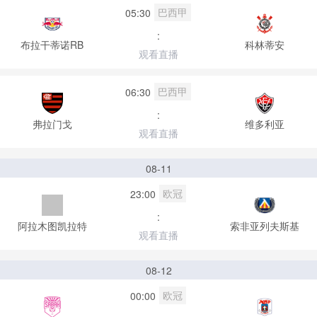
巴西甲
05:30
:
布拉干蒂诺RB
科林蒂安
观看直播
巴西甲
06:30
:
弗拉门戈
维多利亚
观看直播
08-11
欧冠
23:00
:
阿拉木图凯拉特
索非亚列夫斯基
观看直播
08-12
欧冠
00:00