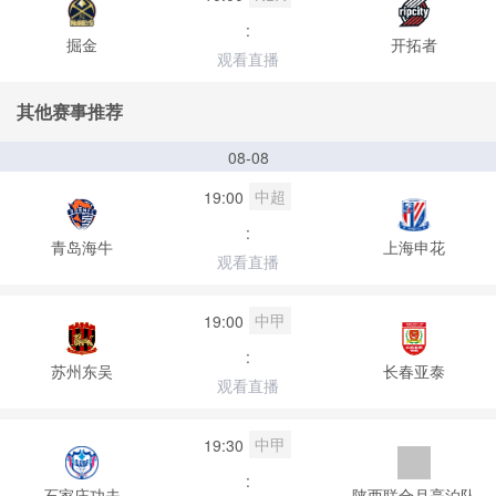
:
掘金
开拓者
观看直播
其他赛事推荐
08-08
中超
19:00
:
青岛海牛
上海申花
观看直播
中甲
19:00
:
苏州东吴
长春亚泰
观看直播
中甲
19:30
:
石家庄功夫
陕西联合月亮泊队