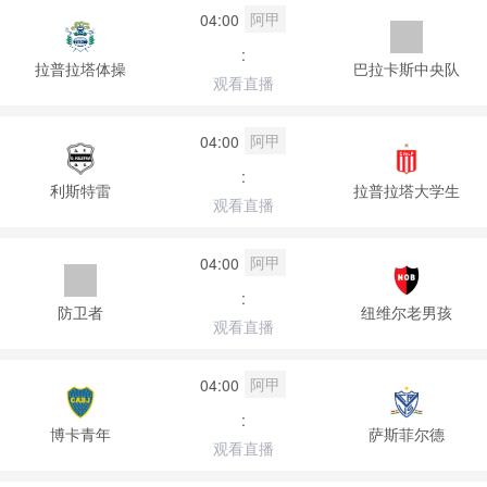
阿甲
04:00
:
拉普拉塔体操
巴拉卡斯中央队
观看直播
阿甲
04:00
:
利斯特雷
拉普拉塔大学生
观看直播
阿甲
04:00
:
防卫者
纽维尔老男孩
观看直播
阿甲
04:00
:
博卡青年
萨斯菲尔德
观看直播