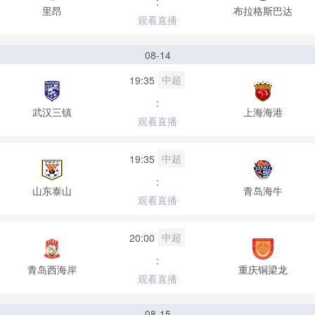
:
里昂
布拉格斯巴达
观看直播
08-14
中超
19:35
:
武汉三镇
上海海港
观看直播
中超
19:35
:
山东泰山
青岛海牛
观看直播
中超
20:00
:
青岛西海岸
重庆铜梁龙
观看直播
08-15