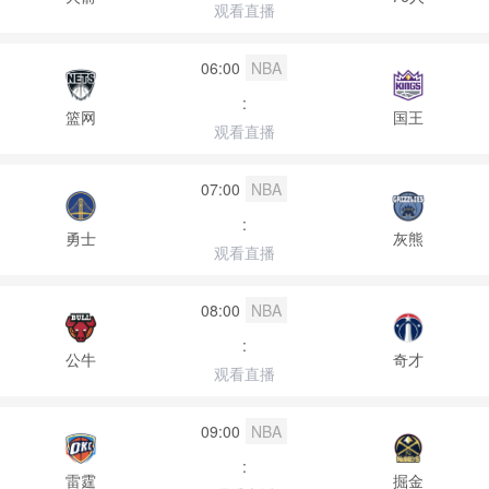
观看直播
06:00
NBA
:
篮网
国王
观看直播
07:00
NBA
:
勇士
灰熊
观看直播
08:00
NBA
:
公牛
奇才
观看直播
09:00
NBA
:
雷霆
掘金