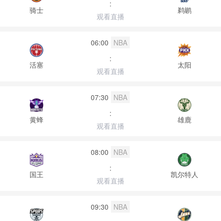
:
骑士
鹈鹕
观看直播
06:00
NBA
:
活塞
太阳
观看直播
07:30
NBA
:
黄蜂
雄鹿
观看直播
08:00
NBA
:
国王
凯尔特人
观看直播
09:30
NBA