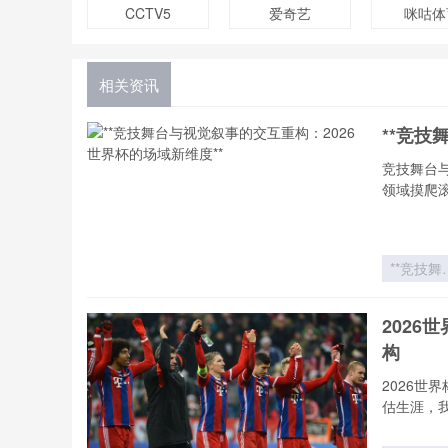
CCTV5
爱奇艺
咪咕体
相关资讯
**竞技
竞技舞台
领域摸爬
**竞技舞
与视觉叙
的交互
202
构：202
构
世界杯的
域新维度*
2026
估生涯，