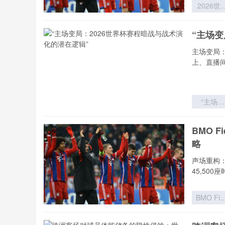
2026世
杯实力分
模型：球
“主场变
价值评估
理论迭代
主场变局
体系重
上、直播
“主场变
局：202
世界杯赛
BMO 
暗战与战
略
演化的潜
逻辑”
声场重构：
45,500
BMO Fie
扩容至4