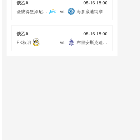
俄乙A
05-16 18:00
圣彼得堡泽尼特
海参崴迪纳摩
vs
B队
俄乙A
05-16 18:00
FK秋明
布里安斯克迪纳
vs
摩
俄乙A
05-16 18:00
彼尔姆安卡
基洛夫迪纳摩
vs
俄乙A
05-16 18:00
弗拉季高加索
莫斯科迪纳摩B
vs
队
俄乙A
05-16 18:00
库班
斯塔夫罗波尔迪
vs