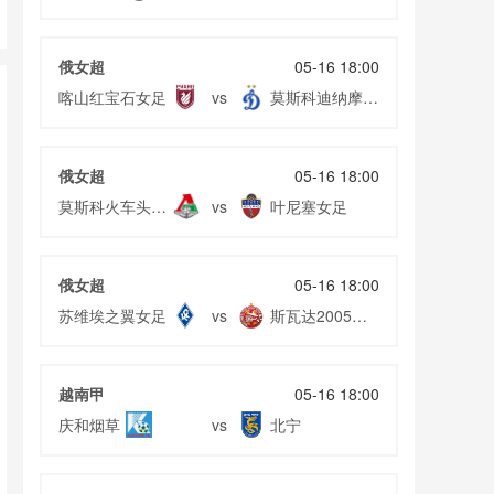
俄女超
05-16 18:00
喀山红宝石女足
莫斯科迪纳摩女
vs
足
俄女超
05-16 18:00
莫斯科火车头女
叶尼塞女足
vs
足
俄女超
05-16 18:00
苏维埃之翼女足
斯瓦达2005女
vs
足
越南甲
05-16 18:00
庆和烟草
北宁
vs