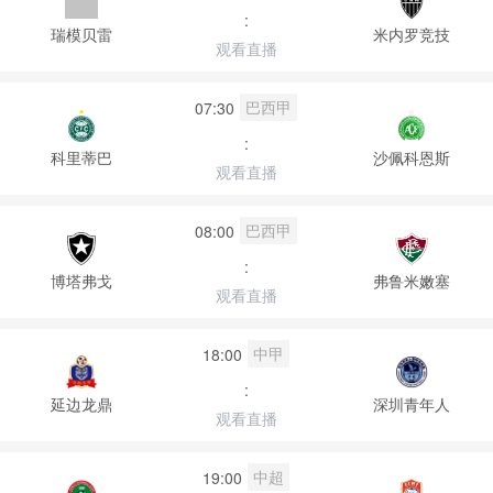
:
瑞模贝雷
米内罗竞技
观看直播
巴西甲
07:30
:
科里蒂巴
沙佩科恩斯
观看直播
巴西甲
08:00
:
博塔弗戈
弗鲁米嫩塞
观看直播
中甲
18:00
:
延边龙鼎
深圳青年人
观看直播
中超
19:00