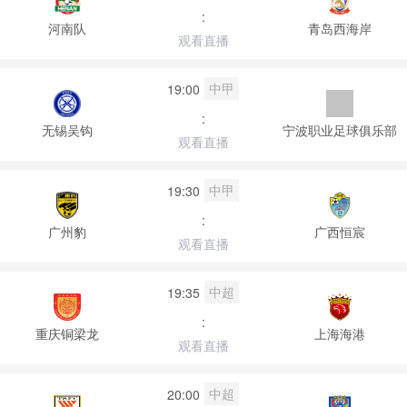
:
河南队
青岛西海岸
观看直播
中甲
19:00
:
无锡吴钩
宁波职业足球俱乐部
观看直播
中甲
19:30
:
广州豹
广西恒宸
观看直播
中超
19:35
:
重庆铜梁龙
上海海港
观看直播
中超
20:00