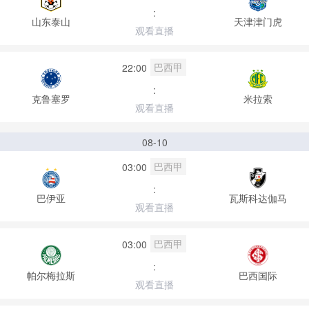
:
山东泰山
天津津门虎
观看直播
巴西甲
22:00
:
克鲁塞罗
米拉索
观看直播
08-10
巴西甲
03:00
:
巴伊亚
瓦斯科达伽马
观看直播
巴西甲
03:00
:
帕尔梅拉斯
巴西国际
观看直播