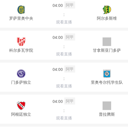
阿甲
04:00
:
罗萨里奥中央
阿尔多斯维
观看直播
阿甲
04:00
:
科尔多瓦学院
甘拿斯亚门多萨
观看直播
阿甲
04:00
:
门多萨独立
里奥夸尔托学生队
观看直播
阿甲
04:00
:
阿根廷独立
普拉腾斯
观看直播