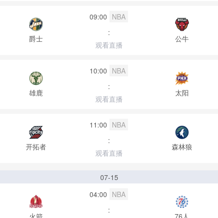
09:00
NBA
:
爵士
公牛
观看直播
10:00
NBA
:
雄鹿
太阳
观看直播
11:00
NBA
:
开拓者
森林狼
观看直播
07-15
04:00
NBA
:
火箭
76人