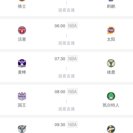
:
骑士
鹈鹕
观看直播
06:00
NBA
:
活塞
太阳
观看直播
07:30
NBA
:
黄蜂
雄鹿
观看直播
08:00
NBA
:
国王
凯尔特人
观看直播
09:30
NBA