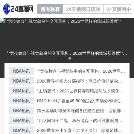
所有联赛
24直播网日职联
24直播网中
**竞技舞台与视觉叙事的交互重构：2026世界杯的场域新维度****竞技舞台与视觉叙事的交互重构：2026世界杯的场域新维度**
NBA热讯
**竞技舞台与视觉叙事的交互重构：2026世界杯
的场域新维度**
NBA热讯
2026世界杯实力分层模型：球员价值评估的理
论迭代与体系重构
NBA热讯
“主场变局：2026世界杯赛程暗战与战术演化的
潜在逻辑”
NBA热讯
BMO Field扩容至45,500座后的声场分布特性与
传播路径调控策略
NBA热讯
跨洲客场对球员体能储备的隐性侵蚀：世预赛长
途飞行的消耗机制
NBA热讯
“四队同组十二战：积分博弈下的出线推演与悬
念重构”
NBA热讯
2026世界杯小组赛十大逆天冷门：颠覆足球霸