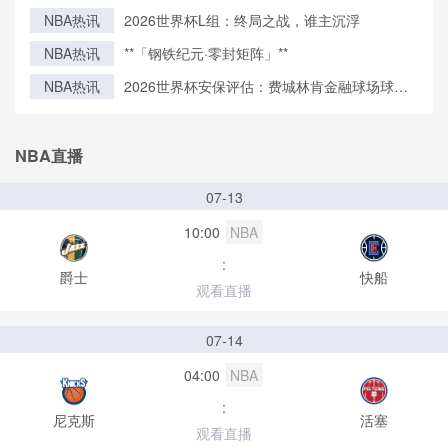
权的地震级史诗
NBA热讯
2026世界杯L组：终局之战，谁主沉浮
NBA热讯
**「钢铁纪元·零封矩阵」**
NBA热讯
2026世界杯安保评估：费城林肯金融球场球迷
疏散通道宽度安全合规分析
NBA直播
07-13
10:00
NBA
:
爵士
快船
观看直播
07-14
04:00
NBA
:
尼克斯
活塞
观看直播