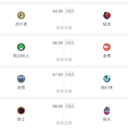
04:30
NBA
:
步行者
猛龙
观看直播
06:00
NBA
:
凯尔特人
老鹰
观看直播
07:00
NBA
:
灰熊
独行侠
观看直播
08:00
NBA
:
骑士
热火
观看直播