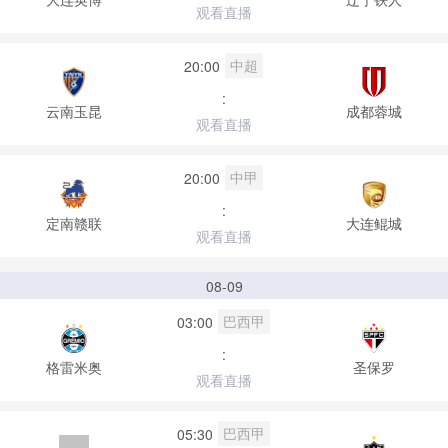
观看直播
中超
20:00
:
云南玉昆
成都蓉城
观看直播
中甲
20:00
:
定南赣联
大连鲲城
观看直播
08-09
巴西甲
03:00
:
格雷米奥
圣保罗
观看直播
巴西甲
05:30