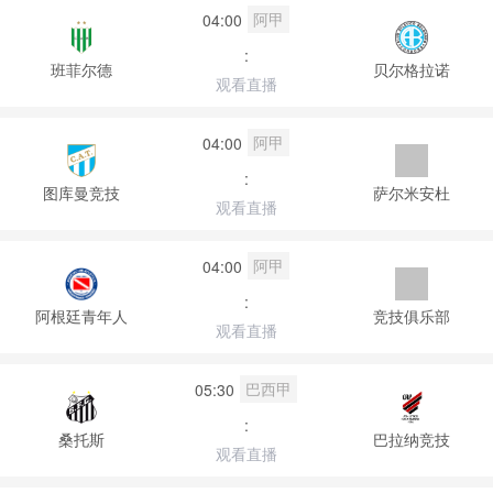
阿甲
04:00
:
班菲尔德
贝尔格拉诺
观看直播
阿甲
04:00
:
图库曼竞技
萨尔米安杜
观看直播
阿甲
04:00
:
阿根廷青年人
竞技俱乐部
观看直播
巴西甲
05:30
:
桑托斯
巴拉纳竞技
观看直播