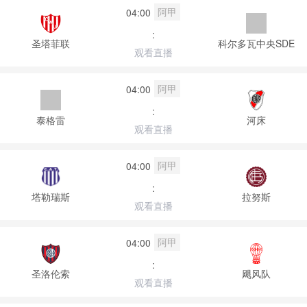
阿甲
04:00
:
圣塔菲联
科尔多瓦中央SDE
观看直播
阿甲
04:00
:
泰格雷
河床
观看直播
阿甲
04:00
:
塔勒瑞斯
拉努斯
观看直播
阿甲
04:00
:
圣洛伦索
飓风队
观看直播