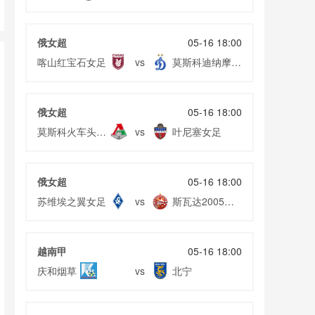
俄女超
05-16 18:00
喀山红宝石女足
莫斯科迪纳摩女
vs
足
俄女超
05-16 18:00
莫斯科火车头女
叶尼塞女足
vs
足
俄女超
05-16 18:00
苏维埃之翼女足
斯瓦达2005女
vs
足
越南甲
05-16 18:00
庆和烟草
北宁
vs