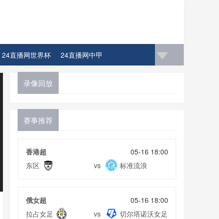
24直播网世界杯
24直播网中甲
录像回放
赛事推荐
香港超
05-16 18:00
东区
标准流浪
vs
俄女超
05-16 18:00
拉占女足
切尔塔诺沃女足
vs