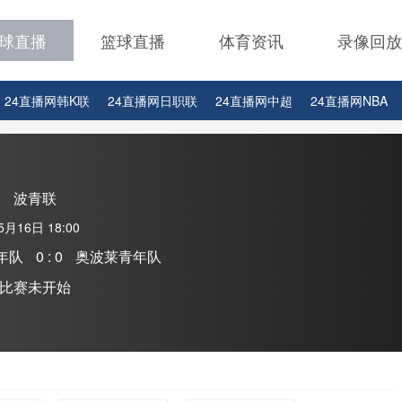
球直播
篮球直播
体育资讯
录像回放
24直播网韩K联
24直播网日职联
24直播网中超
24直播网NBA
24直播网中超
24直播网NBA
24直播网世界杯
24直播网中甲
波青联
5月16日 18:00
年队
0 : 0
奥波莱青年队
比赛未开始