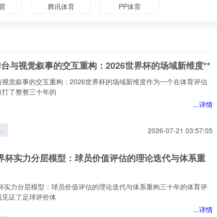
育
腾讯体育
PP体育
舞台与视觉叙事的交互重构：2026世界杯的场域新维度**
与视觉叙事的交互重构：2026世界杯的场域新维度作为一个在体育评估
滚打了整整三十年的
...详情
台
2026-07-21 03:57:05
事
重
6世界杯实力分层模型：球员价值评估的理论迭代与体系重
6
场
*
世界杯实力分层模型：球员价值评估的理论迭代与体系重构三十年的体育评
我见证了足球评价体
...详情