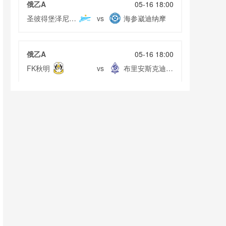
俄乙A
05-16 18:00
圣彼得堡泽尼特
海参崴迪纳摩
vs
B队
俄乙A
05-16 18:00
FK秋明
布里安斯克迪纳
vs
摩
俄乙A
05-16 18:00
彼尔姆安卡
基洛夫迪纳摩
vs
俄乙A
05-16 18:00
弗拉季高加索
莫斯科迪纳摩B
vs
队
俄乙A
05-16 18:00
库班
斯塔夫罗波尔迪
vs