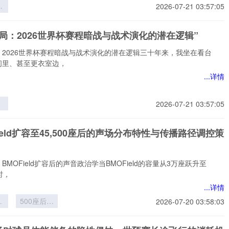
界
2026-07-21 03:57:05
层
员
局：2026世界杯赛程暗战与战术演化的潜在逻辑”
的
与
：2026世界杯赛程暗战与战术演化的潜在逻辑三十年来，我坐在看台
构
间里、甚至更衣室边，
...详情
2026-07-21 03:57:05
6
程
Field扩容至45,500座后的声场分布特性与传播路径调控策
术
在
BMOField扩容后的声音政治学当BMOField的容量从3万座跃升至
座时，
...详情
ld
500座后的
2026-07-20 03:58:03
5
声场分布特
性与传播路