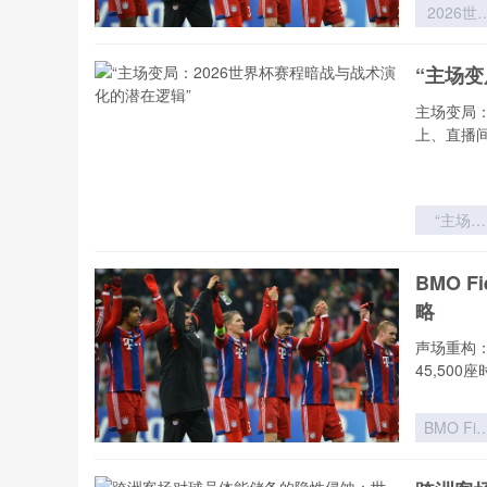
2026世
杯实力分
模型：球
“主场变
价值评估
理论迭代
主场变局
体系重
上、直播
“主场变
局：202
世界杯赛
BMO 
暗战与战
略
演化的潜
逻辑”
声场重构：
45,500
BMO Fie
扩容至4