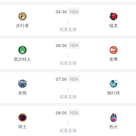
04:30
NBA
:
步行者
猛龙
观看直播
06:00
NBA
:
凯尔特人
老鹰
观看直播
07:00
NBA
:
灰熊
独行侠
观看直播
08:00
NBA
:
骑士
热火
观看直播