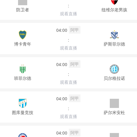
:
防卫者
纽维尔老男孩
观看直播
阿甲
04:00
:
博卡青年
萨斯菲尔德
观看直播
阿甲
04:00
:
班菲尔德
贝尔格拉诺
观看直播
阿甲
04:00
:
图库曼竞技
萨尔米安杜
观看直播
阿甲
04:00