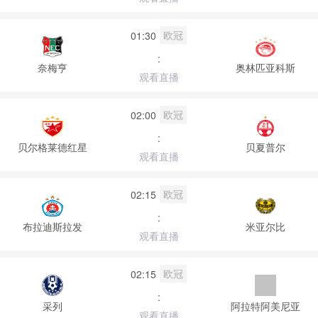
欧冠
01:30
:
奈梅亨
奥林匹亚科斯
观看直播
欧冠
02:00
:
贝尔格莱德红星
贝夏普尔
观看直播
欧冠
02:15
:
布拉迪斯拉发
米亚尔比
观看直播
欧冠
02:15
:
采列
阿拉特阿美尼亚
观看直播