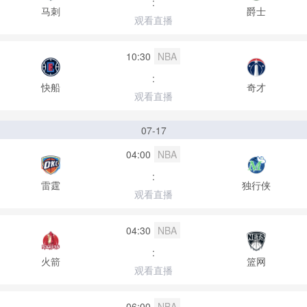
:
马刺
爵士
观看直播
10:30
NBA
:
快船
奇才
观看直播
07-17
04:00
NBA
:
雷霆
独行侠
观看直播
04:30
NBA
:
火箭
篮网
观看直播
06:00
NBA