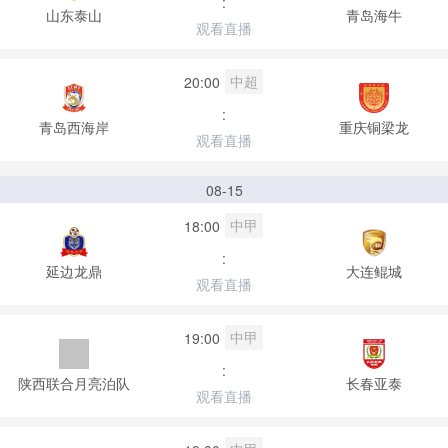
:
山东泰山
青岛海牛
观看直播
中超
20:00
:
青岛西海岸
重庆铜梁龙
观看直播
08-15
中甲
18:00
:
延边龙鼎
大连鲲城
观看直播
中甲
19:00
:
陕西联合月亮泊队
长春亚泰
观看直播