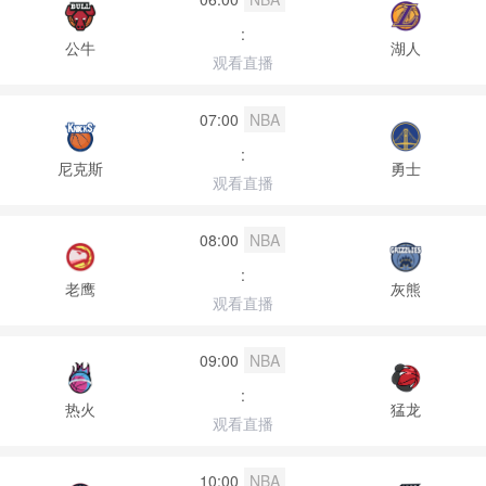
:
公牛
湖人
观看直播
07:00
NBA
:
尼克斯
勇士
观看直播
08:00
NBA
:
老鹰
灰熊
观看直播
09:00
NBA
:
热火
猛龙
观看直播
10:00
NBA