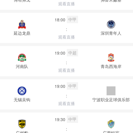
观看直播
中甲
18:00
:
延边龙鼎
深圳青年人
观看直播
中超
19:00
:
河南队
青岛西海岸
观看直播
中甲
19:00
:
无锡吴钩
宁波职业足球俱乐部
观看直播
中甲
19:30
:
广州豹
广西恒宸