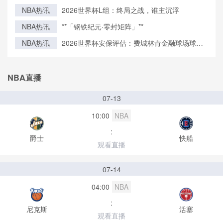
权的地震级史诗
NBA热讯
2026世界杯L组：终局之战，谁主沉浮
NBA热讯
**「钢铁纪元·零封矩阵」**
NBA热讯
2026世界杯安保评估：费城林肯金融球场球迷
疏散通道宽度安全合规分析
NBA直播
07-13
10:00
NBA
:
爵士
快船
观看直播
07-14
04:00
NBA
:
尼克斯
活塞
观看直播