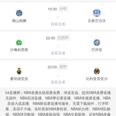
中甲
19:30
:
佛山南狮
石家庄功夫
观看直播
巴西甲
22:00
:
沙佩科恩斯
巴伊亚
观看直播
西甲
23:00
:
桑坦德竞技
比利亚雷亚尔
观看直播
24直播网｜NBA直播在线观看免费，球迷首选。提供NBA免费直播
无插件、NBA高清直播、NBA季后赛直播、NBA常规赛直播、NBA
圣诞大战直播、NBA附加赛直播等服务。无需下载插件，打开即
看，高清不卡顿。实时更新NBA赛程表、NBA积分榜、NBA球队数
据、NBA球员数据、NBA最新战报、NBA交易新闻。还有NBA录像