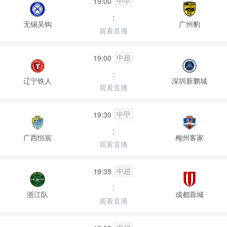
中甲
19:00
:
无锡吴钩
广州豹
观看直播
中超
19:00
:
辽宁铁人
深圳新鹏城
观看直播
中甲
19:30
:
广西恒宸
梅州客家
观看直播
中超
19:35
:
浙江队
成都蓉城
观看直播