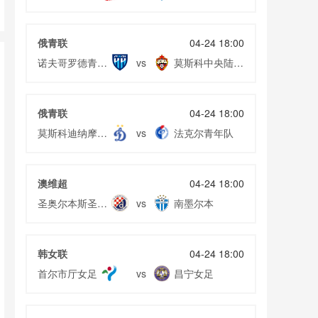
队
俄青联
04-24 18:00
诺夫哥罗德青年
莫斯科中央陆军
vs
队
青年队
俄青联
04-24 18:00
莫斯科迪纳摩青
法克尔青年队
vs
年队
澳维超
04-24 18:00
圣奥尔本斯圣特
南墨尔本
vs
斯
韩女联
04-24 18:00
首尔市厅女足
昌宁女足
vs