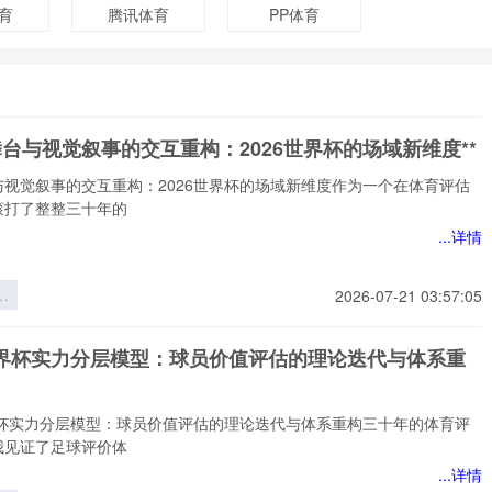
育
腾讯体育
PP体育
舞台与视觉叙事的交互重构：2026世界杯的场域新维度**
与视觉叙事的交互重构：2026世界杯的场域新维度作为一个在体育评估
滚打了整整三十年的
...详情
台
2026-07-21 03:57:05
事
重
6世界杯实力分层模型：球员价值评估的理论迭代与体系重
6
场
*
世界杯实力分层模型：球员价值评估的理论迭代与体系重构三十年的体育评
我见证了足球评价体
...详情