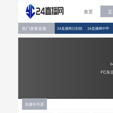
首页
足
热门赛事直播：
24直播网日职联
24直播网中甲
24直播网韩K联
24直播网世界杯
0
FC东
直播信号源