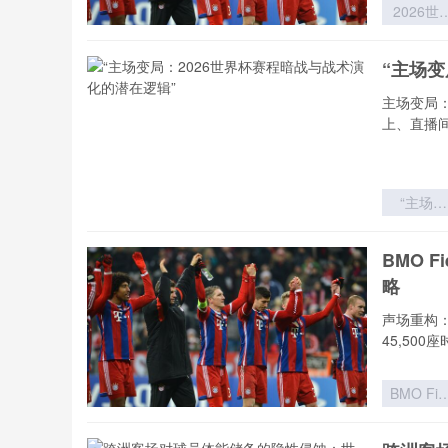
2026世
杯实力分
模型：球
“主场变
价值评估
理论迭代
主场变局
体系重
上、直播
“主场变
局：202
世界杯赛
BMO 
暗战与战
略
演化的潜
逻辑”
声场重构：
45,500
BMO Fie
扩容至4