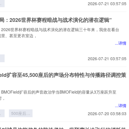
界
2026-07-21 03:57:05
层
员
局：2026世界杯赛程暗战与战术演化的潜在逻辑”
的
与
：2026世界杯赛程暗战与战术演化的潜在逻辑三十年来，我坐在看台
构
间里、甚至更衣室边，
...详情
2026-07-21 03:57:05
6
程
Field扩容至45,500座后的声场分布特性与传播路径调控策
术
在
BMOField扩容后的声音政治学当BMOField的容量从3万座跃升至
座时，
...详情
ld
500座后的
2026-07-20 03:58:03
5
声场分布特
性与传播路