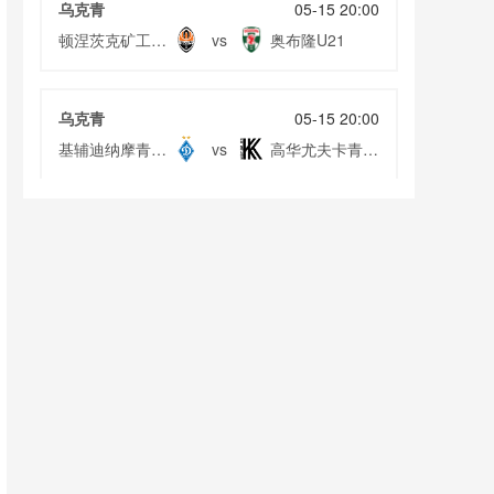
乌克青
05-15 20:00
顿涅茨克矿工青
奥布隆U21
vs
年队
乌克青
05-15 20:00
基辅迪纳摩青年
高华尤夫卡青年
vs
队
队
印尼超
05-15 20:00
巴克伦佛
阿雷马
vs
乌克甲
05-15 20:00
基督教体育
切尔诺夫策
vs
蒙超
05-15 20:00
呼和浩特队
赤峰队
vs