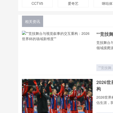
CCTV5
爱奇艺
咪咕体
相关资讯
**竞技
竞技舞台
领域摸爬
**竞技舞
与视觉叙
的交互
202
构：202
构
世界杯的
域新维度*
2026
估生涯，