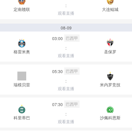
:
定南赣联
大连鲲城
观看直播
08-09
巴西甲
03:00
:
格雷米奥
圣保罗
观看直播
巴西甲
05:30
:
瑞模贝雷
米内罗竞技
观看直播
巴西甲
07:30
:
科里蒂巴
沙佩科恩斯
观看直播