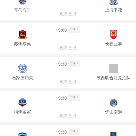
:
青岛海牛
上海申花
观看直播
中甲
19:00
:
苏州东吴
长春亚泰
观看直播
中甲
19:30
:
石家庄功夫
陕西联合月亮泊队
观看直播
中甲
19:30
:
梅州客家
佛山南狮
观看直播
中甲
19:30