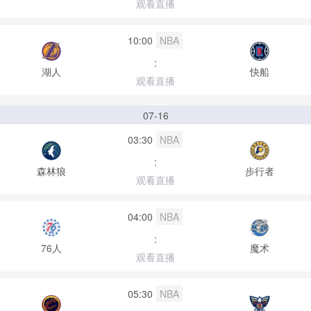
观看直播
10:00
NBA
:
湖人
快船
观看直播
07-16
03:30
NBA
:
森林狼
步行者
观看直播
04:00
NBA
:
76人
魔术
观看直播
05:30
NBA