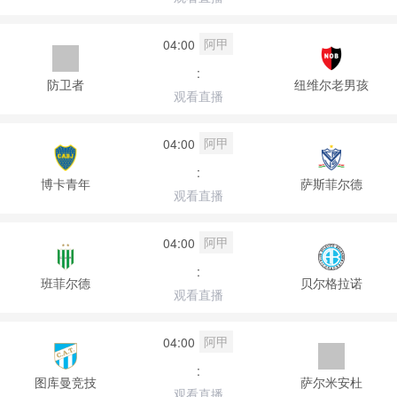
阿甲
04:00
:
防卫者
纽维尔老男孩
观看直播
阿甲
04:00
:
博卡青年
萨斯菲尔德
观看直播
阿甲
04:00
:
班菲尔德
贝尔格拉诺
观看直播
阿甲
04:00
:
图库曼竞技
萨尔米安杜
观看直播