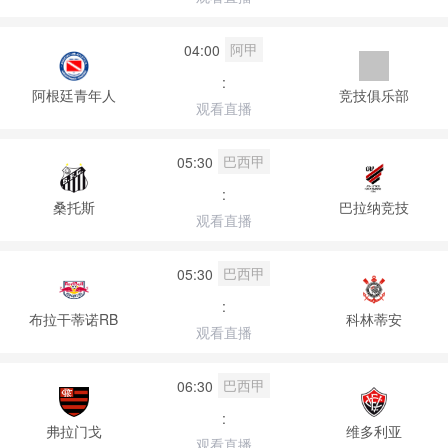
阿甲
04:00
:
阿根廷青年人
竞技俱乐部
观看直播
巴西甲
05:30
:
桑托斯
巴拉纳竞技
观看直播
巴西甲
05:30
:
布拉干蒂诺RB
科林蒂安
观看直播
巴西甲
06:30
:
弗拉门戈
维多利亚
观看直播