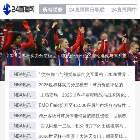
所有联赛
24直播网日职联
24直播网中
2026世界杯实力分层模型：球员价值评估的理论迭代与体系重构2026世界杯实力分层模型：球员价值评估的理论迭代与体系重构
NBA热讯
**竞技舞台与视觉叙事的交互重构：2026世界杯
的场域新维度**
NBA热讯
2026世界杯实力分层模型：球员价值评估的理
论迭代与体系重构
NBA热讯
“主场变局：2026世界杯赛程暗战与战术演化的
潜在逻辑”
NBA热讯
BMO Field扩容至45,500座后的声场分布特性与
传播路径调控策略
NBA热讯
跨洲客场对球员体能储备的隐性侵蚀：世预赛长
途飞行的消耗机制
NBA热讯
“四队同组十二战：积分博弈下的出线推演与悬
念重构”
NBA热讯
2026世界杯小组赛十大逆天冷门：颠覆足球霸