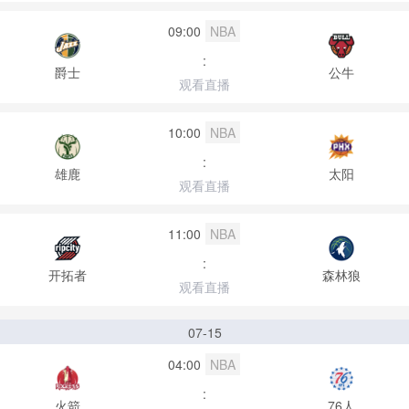
09:00
NBA
:
爵士
公牛
观看直播
10:00
NBA
:
雄鹿
太阳
观看直播
11:00
NBA
:
开拓者
森林狼
观看直播
07-15
04:00
NBA
:
火箭
76人