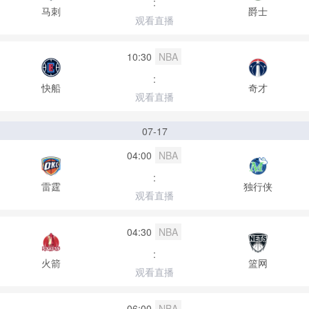
:
马刺
爵士
观看直播
10:30
NBA
:
快船
奇才
观看直播
07-17
04:00
NBA
:
雷霆
独行侠
观看直播
04:30
NBA
:
火箭
篮网
观看直播
06:00
NBA