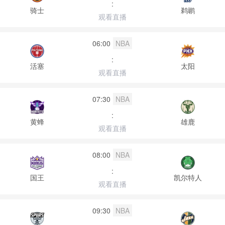
:
骑士
鹈鹕
观看直播
06:00
NBA
:
活塞
太阳
观看直播
07:30
NBA
:
黄蜂
雄鹿
观看直播
08:00
NBA
:
国王
凯尔特人
观看直播
09:30
NBA