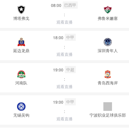
巴西甲
08:00
:
博塔弗戈
弗鲁米嫩塞
观看直播
中甲
18:00
:
延边龙鼎
深圳青年人
观看直播
中超
19:00
:
河南队
青岛西海岸
观看直播
中甲
19:00
:
无锡吴钩
宁波职业足球俱乐部
观看直播