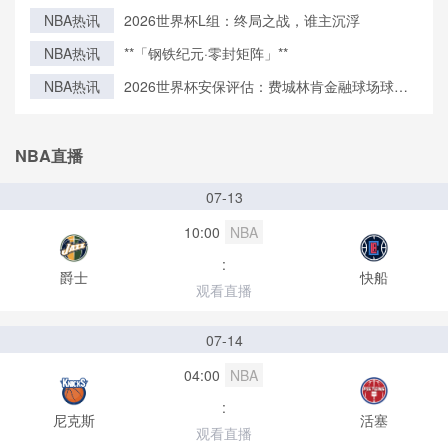
权的地震级史诗
NBA热讯
2026世界杯L组：终局之战，谁主沉浮
NBA热讯
**「钢铁纪元·零封矩阵」**
NBA热讯
2026世界杯安保评估：费城林肯金融球场球迷
疏散通道宽度安全合规分析
NBA直播
07-13
10:00
NBA
:
爵士
快船
观看直播
07-14
04:00
NBA
:
尼克斯
活塞
观看直播