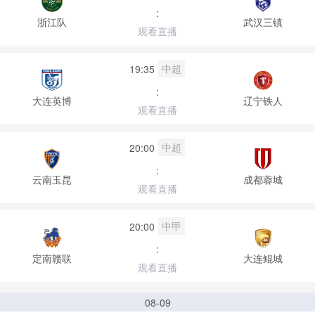
:
浙江队
武汉三镇
观看直播
中超
19:35
:
大连英博
辽宁铁人
观看直播
中超
20:00
:
云南玉昆
成都蓉城
观看直播
中甲
20:00
:
定南赣联
大连鲲城
观看直播
08-09