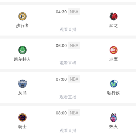
04:30
NBA
:
步行者
猛龙
观看直播
06:00
NBA
:
凯尔特人
老鹰
观看直播
07:00
NBA
:
灰熊
独行侠
观看直播
08:00
NBA
:
骑士
热火
观看直播