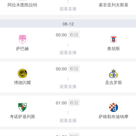
:
阿拉木图凯拉特
索非亚列夫斯基
观看直播
08-12
欧冠
00:00
:
萨巴赫
奥胡斯
观看直播
欧冠
00:00
:
博德闪耀
圣吉罗斯
观看直播
欧冠
01:00
:
考诺萨基列斯
萨格勒布迪纳摩
观看直播