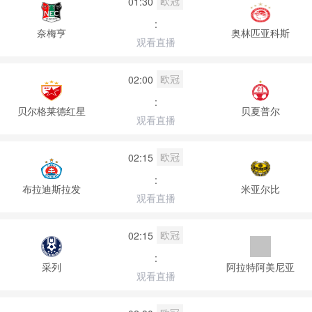
欧冠
01:30
:
奈梅亨
奥林匹亚科斯
观看直播
欧冠
02:00
:
贝尔格莱德红星
贝夏普尔
观看直播
欧冠
02:15
:
布拉迪斯拉发
米亚尔比
观看直播
欧冠
02:15
:
采列
阿拉特阿美尼亚
观看直播