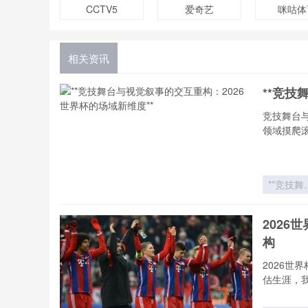
CCTV5
爱奇艺
咪咕体
相关资讯
**竞技
竞技舞台
领域摸爬
**竞技舞
与视觉叙
的交互
202
构：202
构
世界杯的
域新维度*
2026
估生涯，