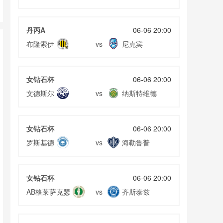
丹丙A
06-06 20:00
布隆索伊
尼克宾
vs
女钻石杯
06-06 20:00
文德斯尔
纳斯特维德
vs
女钻石杯
06-06 20:00
罗斯基德
海勒鲁普
vs
女钻石杯
06-06 20:00
AB格莱萨克瑟
齐斯泰兹
vs