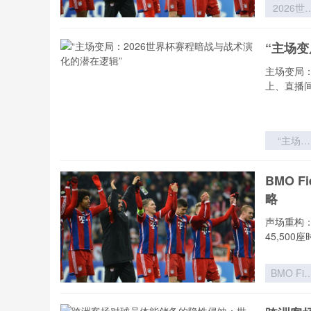
2026世
杯实力分
模型：球
“主场变
价值评估
理论迭代
主场变局
体系重
上、直播
“主场变
局：202
世界杯赛
BMO 
暗战与战
略
演化的潜
逻辑”
声场重构：
45,500
BMO Fie
扩容至4