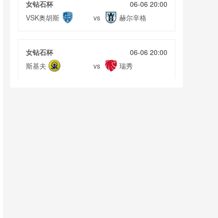
女钻石杯
06-06 20:00
VSK奥胡斯
赫尔辛格
vs
女钻石杯
06-06 20:00
斯基夫
瑞秀
vs
女钻石杯
06-06 20:00
布拉布兰
阿玛盖尔
vs
赣超
06-06 20:00
鹰潭队
抚州队
vs
赣超
06-06 20:00
南昌队
吉安队
vs