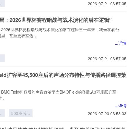
界
2026-07-21 03:57:05
层
员
局：2026世界杯赛程暗战与战术演化的潜在逻辑”
的
与
：2026世界杯赛程暗战与战术演化的潜在逻辑三十年来，我坐在看台
构
间里、甚至更衣室边，
...详情
2026-07-21 03:57:05
6
程
Field扩容至45,500座后的声场分布特性与传播路径调控策
术
在
BMOField扩容后的声音政治学当BMOField的容量从3万座跃升至
座时，
...详情
ld
500座后的
2026-07-20 03:58:03
5
声场分布特
性与传播路