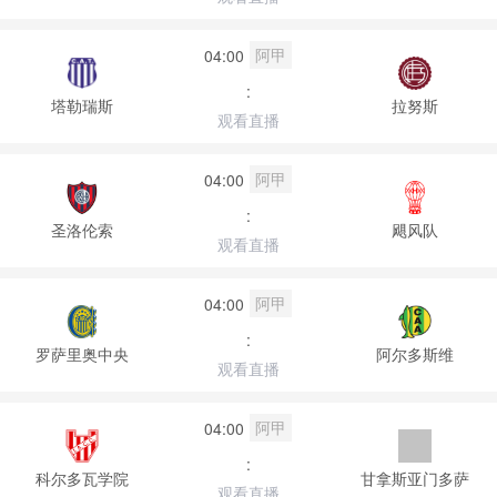
阿甲
04:00
:
塔勒瑞斯
拉努斯
观看直播
阿甲
04:00
:
圣洛伦索
飓风队
观看直播
阿甲
04:00
:
罗萨里奥中央
阿尔多斯维
观看直播
阿甲
04:00
:
科尔多瓦学院
甘拿斯亚门多萨
观看直播