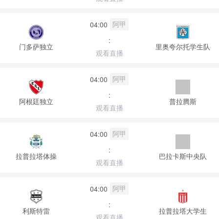
阿甲
04:00
:
门多萨独立
里奥夸尔托学生队
观看直播
阿甲
04:00
:
阿根廷独立
普拉腾斯
观看直播
阿甲
04:00
:
拉普拉塔体操
巴拉卡斯中央队
观看直播
阿甲
04:00
:
利斯特雷
拉普拉塔大学生
观看直播