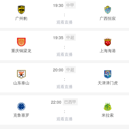
中甲
19:30
:
广州豹
广西恒宸
观看直播
中超
19:35
:
重庆铜梁龙
上海海港
观看直播
中超
20:00
:
山东泰山
天津津门虎
观看直播
巴西甲
22:00
:
克鲁塞罗
米拉索
观看直播