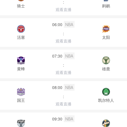
:
骑士
鹈鹕
观看直播
06:00
NBA
:
活塞
太阳
观看直播
07:30
NBA
:
黄蜂
雄鹿
观看直播
08:00
NBA
:
国王
凯尔特人
观看直播
09:30
NBA