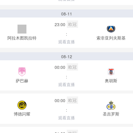
08-11
欧冠
23:00
:
阿拉木图凯拉特
索非亚列夫斯基
观看直播
08-12
欧冠
00:00
:
萨巴赫
奥胡斯
观看直播
欧冠
00:00
:
博德闪耀
圣吉罗斯
观看直播