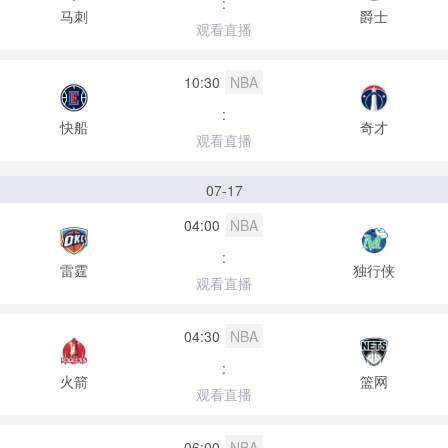
:
马刺
爵士
观看直播
10:30
NBA
:
快船
奇才
观看直播
07-17
04:00
NBA
:
雷霆
独行侠
观看直播
04:30
NBA
:
火箭
篮网
观看直播
06:00
NBA