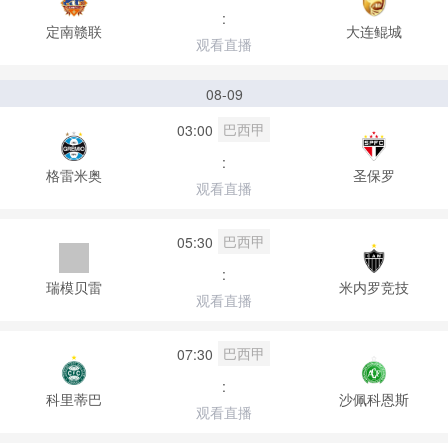
:
定南赣联
大连鲲城
观看直播
08-09
巴西甲
03:00
:
格雷米奥
圣保罗
观看直播
巴西甲
05:30
:
瑞模贝雷
米内罗竞技
观看直播
巴西甲
07:30
:
科里蒂巴
沙佩科恩斯
观看直播