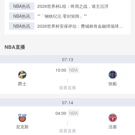
权的地震级史诗
NBA热讯
2026世界杯L组：终局之战，谁主沉浮
NBA热讯
**「钢铁纪元·零封矩阵」**
NBA热讯
2026世界杯安保评估：费城林肯金融球场球迷
疏散通道宽度安全合规分析
NBA直播
07-13
10:00
NBA
:
爵士
快船
观看直播
07-14
04:00
NBA
:
尼克斯
活塞
观看直播