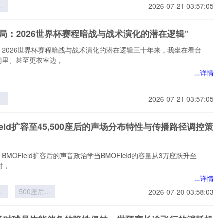
界
2026-07-21 03:57:05
层
员
局：2026世界杯赛程暗战与战术演化的潜在逻辑”
的
与
：2026世界杯赛程暗战与战术演化的潜在逻辑三十年来，我坐在看台
构
间里、甚至更衣室边，
...详情
2026-07-21 03:57:05
6
程
Field扩容至45,500座后的声场分布特性与传播路径调控策
术
在
BMOField扩容后的声音政治学当BMOField的容量从3万座跃升至
座时，
...详情
ld
500座后的
2026-07-20 03:58:03
5
声场分布特
性与传播路