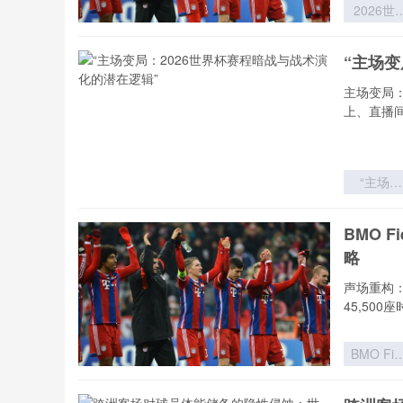
2026世
杯实力分
模型：球
“主场变
价值评估
理论迭代
主场变局
体系重
上、直播
“主场变
局：202
世界杯赛
BMO 
暗战与战
略
演化的潜
逻辑”
声场重构：
45,500
BMO Fie
扩容至4