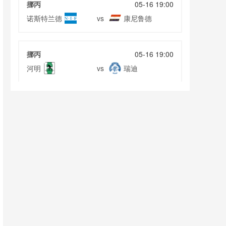
挪丙
05-16 19:00
诺斯特兰德
康尼鲁德
vs
挪丙
05-16 19:00
河明
瑞迪
vs
挪女甲
05-16 19:00
特罗姆瑟女足
格雷女足
vs
挪女甲
05-16 19:00
阿萨纳女足
阿纳巴庄那女足
vs
立陶乙
05-16 19:00
托拉斯
莱塔维
vs