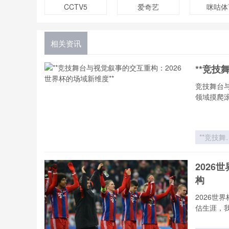
CCTV5
爱奇艺
咪咕体
相关资讯
**竞技
竞技舞台
领域摸爬
**竞技舞
与视觉叙
的交互
202
构：202
构
世界杯的
域新维度*
2026
估生涯，