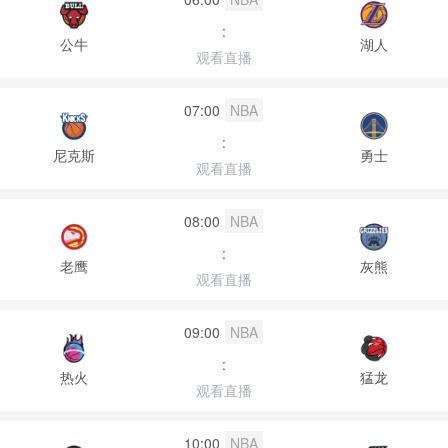
:
公牛
湖人
观看直播
07:00
NBA
:
尼克斯
勇士
观看直播
08:00
NBA
:
老鹰
灰熊
观看直播
09:00
NBA
:
热火
猛龙
观看直播
10:00
NBA