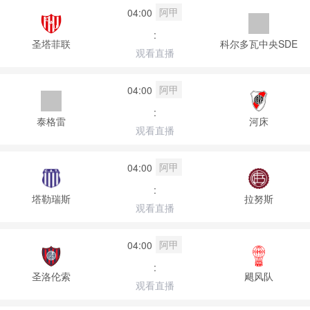
阿甲
04:00
:
圣塔菲联
科尔多瓦中央SDE
观看直播
阿甲
04:00
:
泰格雷
河床
观看直播
阿甲
04:00
:
塔勒瑞斯
拉努斯
观看直播
阿甲
04:00
:
圣洛伦索
飓风队
观看直播