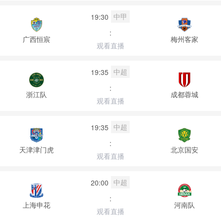
中甲
19:30
:
广西恒宸
梅州客家
观看直播
中超
19:35
:
浙江队
成都蓉城
观看直播
中超
19:35
:
天津津门虎
北京国安
观看直播
中超
20:00
:
上海申花
河南队
观看直播