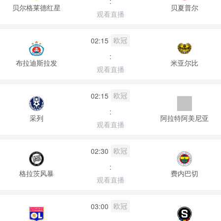
:
贝尔格莱德红星
贝夏普尔
观看直播
欧冠
02:15
:
布拉迪斯拉发
米亚尔比
观看直播
欧冠
02:15
:
采列
阿拉特阿美尼亚
观看直播
欧冠
02:30
:
格拉茨风暴
费内巴切
观看直播
欧冠
03:00