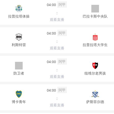
阿甲
04:00
:
拉普拉塔体操
巴拉卡斯中央队
观看直播
阿甲
04:00
:
利斯特雷
拉普拉塔大学生
观看直播
阿甲
04:00
:
防卫者
纽维尔老男孩
观看直播
阿甲
04:00
:
博卡青年
萨斯菲尔德
观看直播