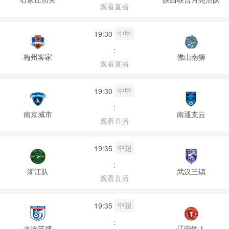
观看直播
中甲
19:30
:
梅州客家
佛山南狮
观看直播
中甲
19:30
:
南京城市
南通支云
观看直播
中超
19:35
:
浙江队
武汉三镇
观看直播
中超
19:35
:
大连英博
辽宁铁人