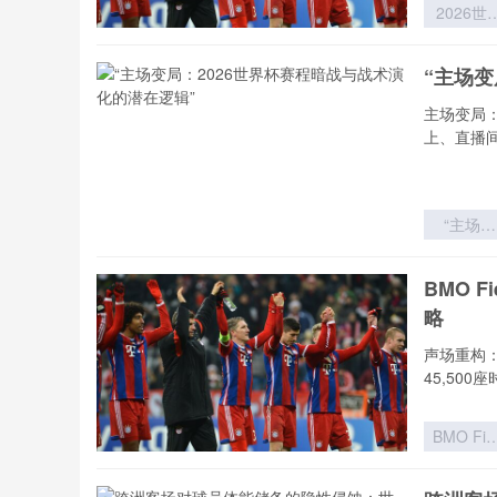
2026世
杯实力分
模型：球
“主场变
价值评估
理论迭代
主场变局
体系重
上、直播
“主场变
局：202
世界杯赛
BMO 
暗战与战
略
演化的潜
逻辑”
声场重构：
45,500
BMO Fie
扩容至4