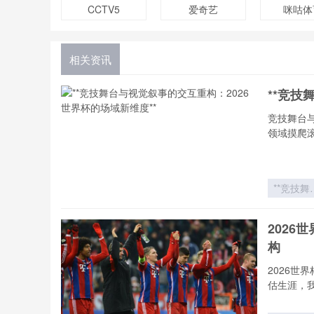
CCTV5
爱奇艺
咪咕体
相关资讯
**竞技
竞技舞台
领域摸爬
**竞技舞
与视觉叙
的交互
202
构：202
构
世界杯的
域新维度*
2026
估生涯，