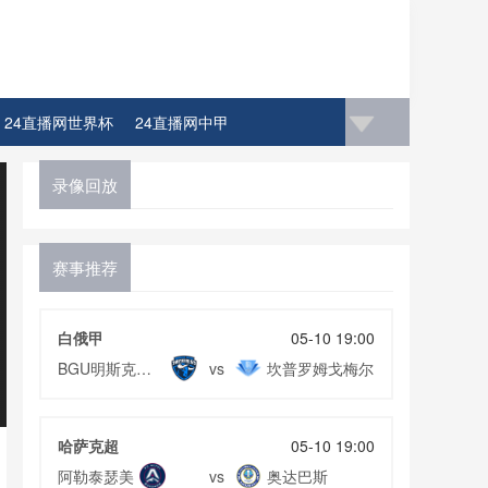
24直播网世界杯
24直播网中甲
录像回放
赛事推荐
白俄甲
05-10 19:00
BGU明斯克动
坎普罗姆戈梅尔
vs
力
哈萨克超
05-10 19:00
阿勒泰瑟美
奥达巴斯
vs