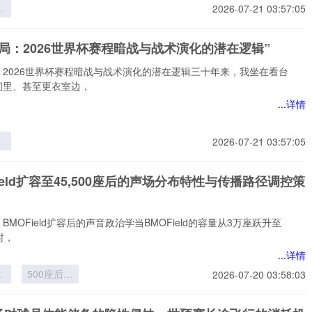
界
2026-07-21 03:57:05
层
员
局：2026世界杯赛程暗战与战术演化的潜在逻辑”
的
与
：2026世界杯赛程暗战与战术演化的潜在逻辑三十年来，我坐在看台
构
间里、甚至更衣室边，
...详情
2026-07-21 03:57:05
6
程
Field扩容至45,500座后的声场分布特性与传播路径调控策
术
在
BMOField扩容后的声音政治学当BMOField的容量从3万座跃升至
座时，
...详情
ld
500座后的
2026-07-20 03:58:03
5
声场分布特
性与传播路