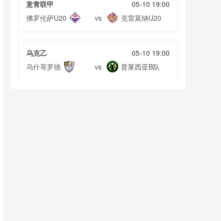
意青联甲
05-10 19:00
佛罗伦萨U20
克雷莫纳U20
vs
乌克乙
05-10 19:00
乌什哥罗德
普莱西亚B队
vs
瑞典甲
05-10 19:00
阿特维达堡
特雷勒堡
vs
挪乙
05-10 19:00
路伦士高格
拉纳
vs
挪乙
05-10 19:00
索特拉
EIK通斯堡
vs