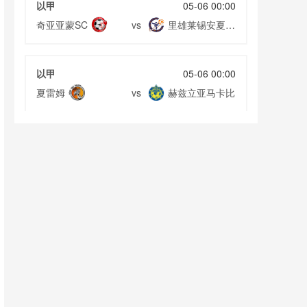
以甲
05-06 00:00
奇亚亚蒙SC
里雄莱锡安夏普
vs
尔
以甲
05-06 00:00
夏雷姆
赫兹立亚马卡比
vs
以甲
05-06 00:00
特拉维夫叶胡达
法萨巴夏普尔
vs
乌兹甲
05-06 21:00
布哈拉大学
费尔乾纳大学
vs
坦桑超
05-07 00:00
辛吉达黑星
多多玛吉吉FC
vs