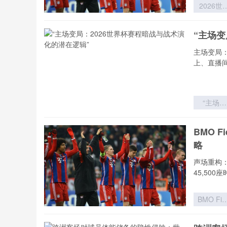
2026世
杯实力分
模型：球
“主场变
价值评估
理论迭代
主场变局
体系重
上、直播
“主场变
局：202
世界杯赛
BMO 
暗战与战
略
演化的潜
逻辑”
声场重构：
45,500
BMO Fie
扩容至4