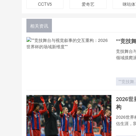
CCTV5
爱奇艺
咪咕体
相关资讯
**竞技
竞技舞台
领域摸爬
**竞技舞
与视觉叙
的交互
202
构：202
构
世界杯的
域新维度*
2026
估生涯，