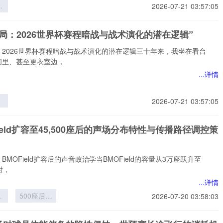
界
2026-07-21 03:57:05
层
员
局：2026世界杯赛程暗战与战术演化的潜在逻辑”
的
与
：2026世界杯赛程暗战与战术演化的潜在逻辑三十年来，我坐在看台
构
间里、甚至更衣室边，
...详情
2026-07-21 03:57:05
6
程
Field扩容至45,500座后的声场分布特性与传播路径调控策
术
在
BMOField扩容后的声音政治学当BMOField的容量从3万座跃升至
座时，
...详情
ld
500座后的
2026-07-20 03:58:03
5
声场分布特
性与传播路