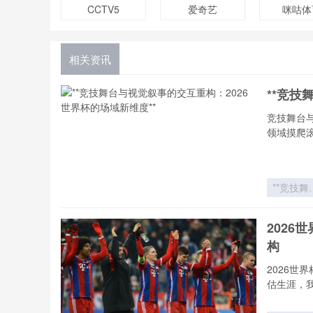
CCTV5
爱奇艺
咪咕体
相关资讯
**竞技
竞技舞台
领域摸爬
**竞技舞
与视觉叙
的交互
202
构：202
构
世界杯的
域新维度*
2026
估生涯，