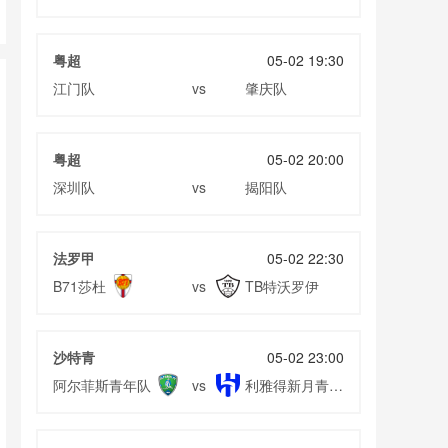
粤超
05-02 19:30
江门队
肇庆队
vs
粤超
05-02 20:00
深圳队
揭阳队
vs
法罗甲
05-02 22:30
B71莎杜
TB特沃罗伊
vs
沙特青
05-02 23:00
阿尔菲斯青年队
利雅得新月青年
vs
队