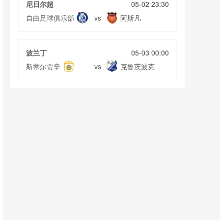
尼日尔超
05-02 23:30
自由足球俱乐部
阿斯凡
vs
波兰丁
05-03 00:00
斯蒂尔贾辛
克鲁茨波克
vs
沙特联
05-03 01:00
哈萨征服
新未来城体育
vs
美超女联
05-03 07:30
劳德代尔堡女足
坦帕湾太阳女足
vs
美超女联
05-03 09:00
斯波坎泽法女足
列克星敦女足
vs