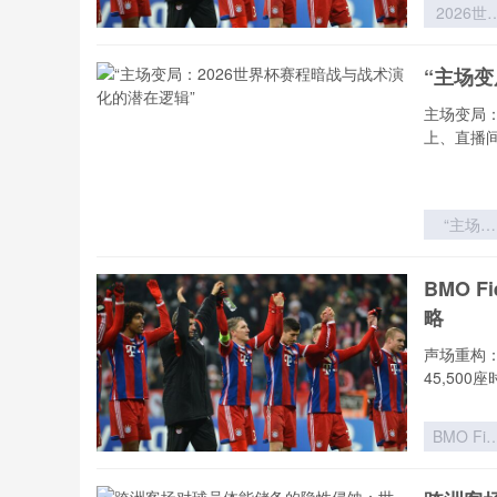
2026世
杯实力分
模型：球
“主场变
价值评估
理论迭代
主场变局
体系重
上、直播
“主场变
局：202
世界杯赛
BMO 
暗战与战
略
演化的潜
逻辑”
声场重构：
45,500
BMO Fie
扩容至4