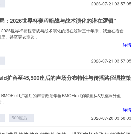
界
2026-07-21 03:57:05
层
员
局：2026世界杯赛程暗战与战术演化的潜在逻辑”
的
与
：2026世界杯赛程暗战与战术演化的潜在逻辑三十年来，我坐在看台
构
间里、甚至更衣室边，
...详情
2026-07-21 03:57:05
6
程
Field扩容至45,500座后的声场分布特性与传播路径调控策
术
在
BMOField扩容后的声音政治学当BMOField的容量从3万座跃升至
座时，
...详情
ld
500座后的
2026-07-20 03:58:03
5
声场分布特
性与传播路