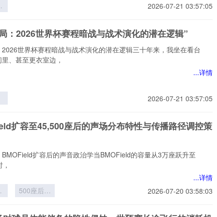
界
2026-07-21 03:57:05
层
员
局：2026世界杯赛程暗战与战术演化的潜在逻辑”
的
与
：2026世界杯赛程暗战与战术演化的潜在逻辑三十年来，我坐在看台
构
间里、甚至更衣室边，
...详情
2026-07-21 03:57:05
6
程
Field扩容至45,500座后的声场分布特性与传播路径调控策
术
在
BMOField扩容后的声音政治学当BMOField的容量从3万座跃升至
座时，
...详情
ld
500座后的
2026-07-20 03:58:03
5
声场分布特
性与传播路