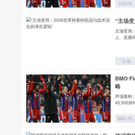
2026世
杯实力分
模型：球
“主场变
价值评估
理论迭代
主场变局
体系重
上、直播
“主场变
局：202
世界杯赛
BMO 
暗战与战
略
演化的潜
逻辑”
声场重构：
45,500
BMO Fie
扩容至4