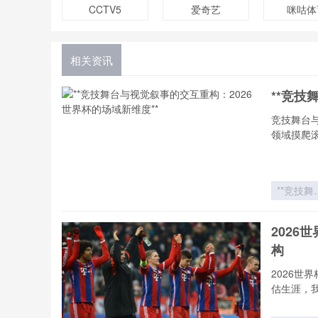
CCTV5
爱奇艺
咪咕体
相关资讯
**竞技
竞技舞台
领域摸爬
**竞技舞
与视觉叙
的交互
202
构：202
构
世界杯的
域新维度*
2026
估生涯，