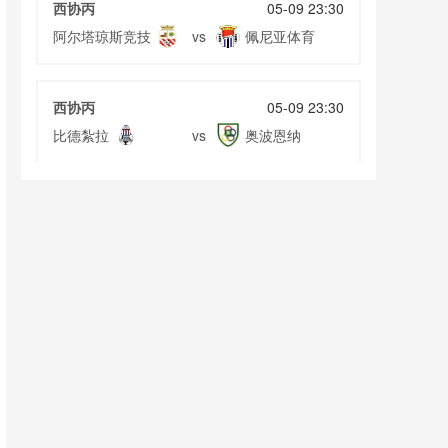
西协丙
05-09 23:30
阿尔塔琼斯竞技
佩尼亚体育
vs
西协丙
05-09 23:30
比德紮拉
奥波恩纳
vs
西协丙
05-09 23:30
比堤欧纳克
维格瓦尔特
vs
西协丙
05-09 23:30
奥艾
伊扎拉
vs
西协丙
05-09 23:30
AD圣胡安
阿度伊
vs