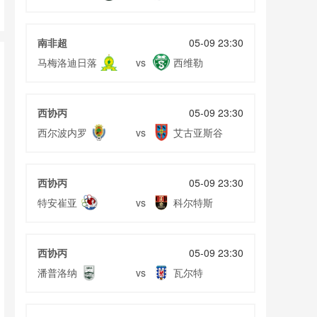
足
南非超
05-09 23:30
马梅洛迪日落
西维勒
vs
西协丙
05-09 23:30
西尔波内罗
艾古亚斯谷
vs
西协丙
05-09 23:30
特安崔亚
科尔特斯
vs
西协丙
05-09 23:30
潘普洛纳
瓦尔特
vs