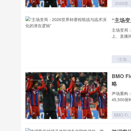
2026世
杯实力分
模型：球
“主场变
价值评估
理论迭代
主场变局
体系重
上、直播
“主场变
局：202
世界杯赛
BMO 
暗战与战
略
演化的潜
逻辑”
声场重构：
45,500
BMO Fie
扩容至4