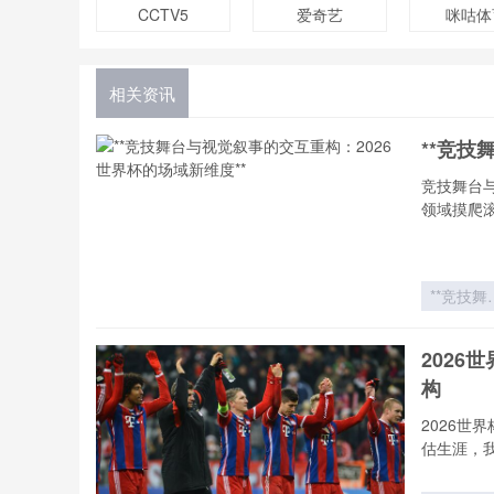
CCTV5
爱奇艺
咪咕体
相关资讯
**竞技
竞技舞台
领域摸爬
**竞技舞
与视觉叙
的交互
202
构：202
构
世界杯的
域新维度*
2026
估生涯，