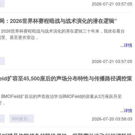
界
2026-07-21 03:57:05
层
员
局：2026世界杯赛程暗战与战术演化的潜在逻辑”
的
与
：2026世界杯赛程暗战与战术演化的潜在逻辑三十年来，我坐在看台
构
间里、甚至更衣室边，
...详情
2026-07-21 03:57:05
6
程
Field扩容至45,500座后的声场分布特性与传播路径调控策
术
在
BMOField扩容后的声音政治学当BMOField的容量从3万座跃升至
座时，
...详情
ld
500座后的
2026-07-20 03:58:03
5
声场分布特
性与传播路