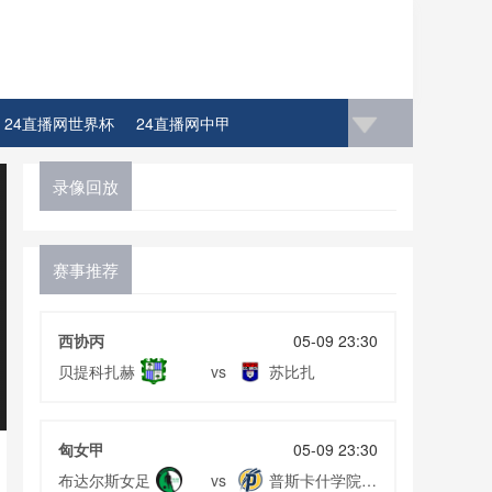
24直播网世界杯
24直播网中甲
录像回放
赛事推荐
西协丙
05-09 23:30
贝提科扎赫
苏比扎
vs
匈女甲
05-09 23:30
布达尔斯女足
普斯卡什学院女
vs