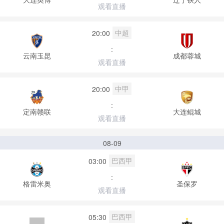
观看直播
中超
20:00
:
云南玉昆
成都蓉城
观看直播
中甲
20:00
:
定南赣联
大连鲲城
观看直播
08-09
巴西甲
03:00
:
格雷米奥
圣保罗
观看直播
巴西甲
05:30