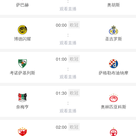
:
萨巴赫
奥胡斯
观看直播
欧冠
00:00
:
博德闪耀
圣吉罗斯
观看直播
欧冠
01:00
:
考诺萨基列斯
萨格勒布迪纳摩
观看直播
欧冠
01:30
:
奈梅亨
奥林匹亚科斯
观看直播
欧冠
02:00