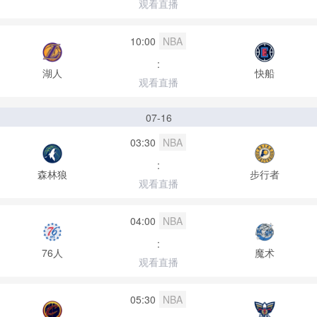
观看直播
10:00
NBA
:
湖人
快船
观看直播
07-16
03:30
NBA
:
森林狼
步行者
观看直播
04:00
NBA
:
76人
魔术
观看直播
05:30
NBA