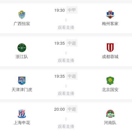
中甲
19:30
:
广西恒宸
梅州客家
观看直播
中超
19:35
:
浙江队
成都蓉城
观看直播
中超
19:35
:
天津津门虎
北京国安
观看直播
中超
20:00
:
上海申花
河南队
观看直播