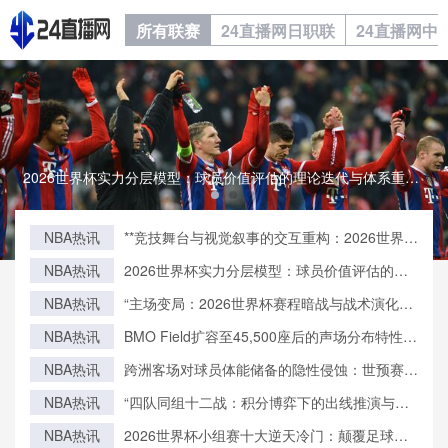
所有联赛
24直播网日职联
24直播网中
2026世界杯实力分层模型：球员价值评估的理论迭代与体系重构2026世界杯实力分层模型：球员价值评估的理论迭代与体系重构
NBA热讯
**竞技舞台与视觉叙事的交互重构：2026世界杯
的场域新维度**
NBA热讯
2026世界杯实力分层模型：球员价值评估的理
论迭代与体系重构
NBA热讯
“主场变局：2026世界杯赛程暗战与战术演化的
潜在逻辑”
NBA热讯
BMO Field扩容至45,500座后的声场分布特性与
传播路径调控策略
NBA热讯
跨洲客场对球员体能储备的隐性侵蚀：世预赛长
途飞行的消耗机制
NBA热讯
“四队同组十二战：积分博弈下的出线推演与悬
念重构”
NBA热讯
2026世界杯小组赛十大逆天冷门：颠覆足球霸