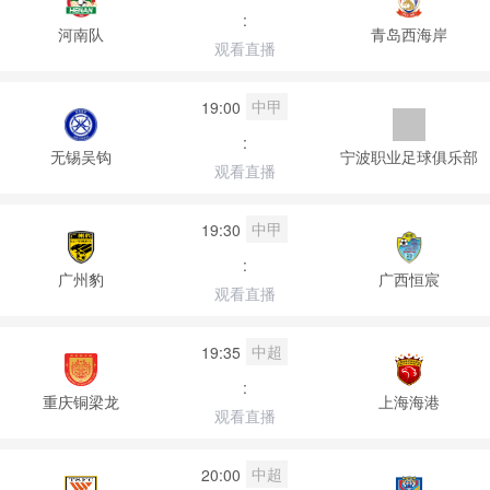
:
河南队
青岛西海岸
观看直播
中甲
19:00
:
无锡吴钩
宁波职业足球俱乐部
观看直播
中甲
19:30
:
广州豹
广西恒宸
观看直播
中超
19:35
:
重庆铜梁龙
上海海港
观看直播
中超
20:00