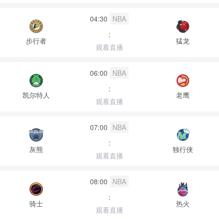
04:30
NBA
:
步行者
猛龙
观看直播
06:00
NBA
:
凯尔特人
老鹰
观看直播
07:00
NBA
:
灰熊
独行侠
观看直播
08:00
NBA
:
骑士
热火
观看直播