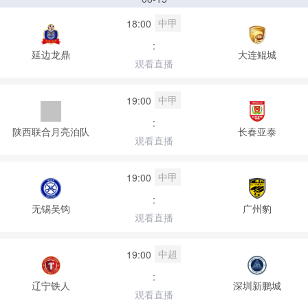
中甲
18:00
:
延边龙鼎
大连鲲城
观看直播
中甲
19:00
:
陕西联合月亮泊队
长春亚泰
观看直播
中甲
19:00
:
无锡吴钩
广州豹
观看直播
中超
19:00
:
辽宁铁人
深圳新鹏城
观看直播