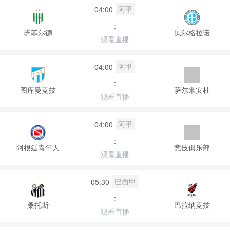
阿甲
04:00
:
班菲尔德
贝尔格拉诺
观看直播
阿甲
04:00
:
图库曼竞技
萨尔米安杜
观看直播
阿甲
04:00
:
阿根廷青年人
竞技俱乐部
观看直播
巴西甲
05:30
:
桑托斯
巴拉纳竞技
观看直播