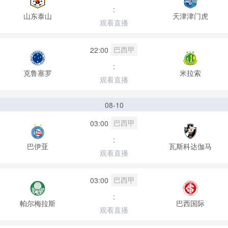
:
山东泰山
天津津门虎
观看直播
巴西甲
22:00
:
克鲁塞罗
米拉索
观看直播
08-10
巴西甲
03:00
:
巴伊亚
瓦斯科达伽马
观看直播
巴西甲
03:00
:
帕尔梅拉斯
巴西国际
观看直播